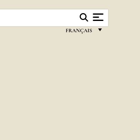
FRANÇAIS
FRANÇAIS
ENGLISH
ITALIANO
PORTUGUÊS
ESPAÑOL
DEUTSCH
POLSKI
العربيّة