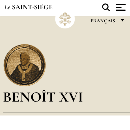
Le
SAINT-SIÈGE
FRANÇAIS
FRANÇAIS
ENGLISH
ITALIANO
PORTUGUÊS
ESPAÑOL
DEUTSCH
BENOÎT XVI
POLSKI
العربيّة
中文