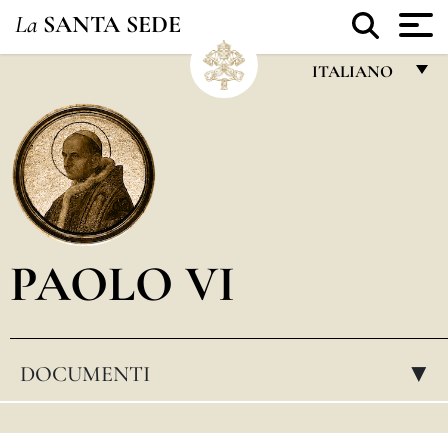
La
SANTA SEDE
ITALIANO
FRANÇAIS
ENGLISH
ITALIANO
PORTUGUÊS
PAOLO VI
ESPAÑOL
DEUTSCH
POLSKI
DOCUMENTI
▸
العربيّة
中文