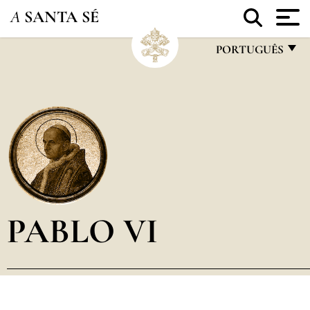
A
SANTA SÉ
PORTUGUÊS
FRANÇAIS
ENGLISH
ITALIANO
PORTUGUÊS
ESPAÑOL
DEUTSCH
PABLO VI
POLSKI
العربيّة
中文