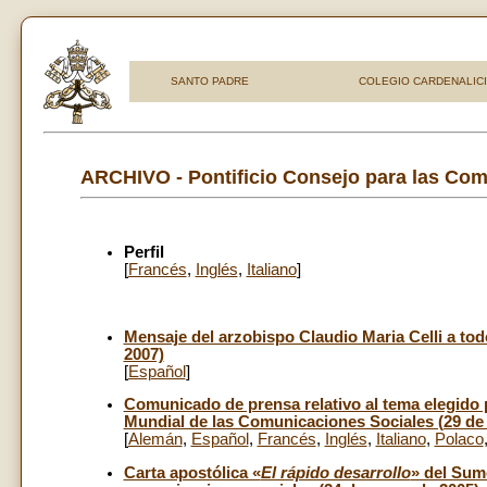
SANTO PADRE
COLEGIO CARDENALIC
ARCHIVO - Pontificio Consejo para las Com
Perfil
[
Francés
,
Inglés
,
Italiano
]
Mensaje del arzobispo Claudio Maria Celli a to
2007)
[
Español
]
Comunicado de prensa relativo al tema elegido 
Mundial de las Comunicaciones Sociales (29 de
[
Alemán
,
Español
,
Francés
,
Inglés
,
Italiano
,
Polaco
Carta apostólica «
El rápido desarrollo
» del Sumo