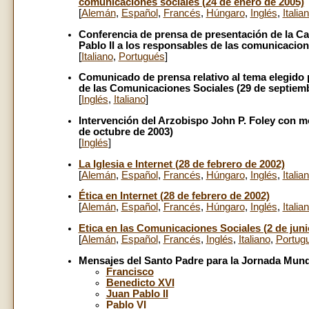
comunicaciones sociales (24 de enero de 2005)
[
Alemán
,
Español
,
Francés
,
Húngaro
,
Inglés
,
Italia
Conferencia de prensa de presentación de la Car
Pablo II a los responsables de las comunicacion
[
Italiano
,
Portugués
]
Comunicado de prensa relativo al tema elegido 
de las Comunicaciones Sociales (29 de septiem
[
Inglés
,
Italiano
]
Intervención del Arzobispo John P. Foley con mo
de octubre de 2003)
[
Inglés
]
La Iglesia e Internet (28 de febrero de 2002)
[
Alemán
,
Español
,
Francés
,
Húngaro
,
Inglés
,
Italia
Ética en Internet (28 de febrero de 2002)
[
Alemán
,
Español
,
Francés
,
Húngaro
,
Inglés
,
Italia
Etica en las Comunicaciones Sociales (2 de juni
[
Alemán
,
Español
,
Francés
,
Inglés
,
Italiano
,
Portug
Mensajes del Santo Padre para la Jornada Mund
Francisco
Benedicto XVI
Juan Pablo II
Pablo VI