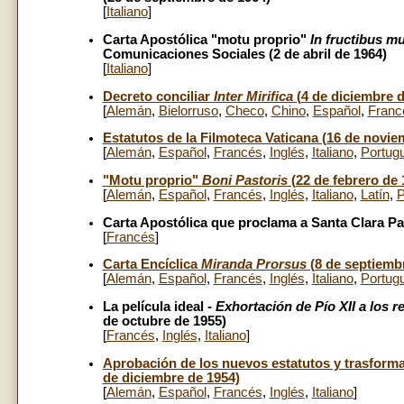
[
Italiano
]
Carta Apostólica "motu proprio"
In fructibus mu
Comunicaciones Sociales (2 de abril de 1964)
[
Italiano
]
Decreto conciliar
Inter Mirifica
(4 de diciembre d
[
Alemán
,
Bielorruso
,
Checo
,
Chino
,
Español
,
Franc
Estatutos de la Filmoteca Vaticana (16 de novie
[
Alemán
,
Español
,
Francés
,
Inglés
,
Italiano
,
Portug
"Motu proprio"
Boni Pastoris
(22 de febrero de 
[
Alemán
,
Español
,
Francés
,
Inglés
,
Italiano
,
Latín
,
P
Carta Apostólica que proclama a Santa Clara Pat
[
Francés
]
Carta Encíclica
Miranda Prorsus
(8 de septiemb
[
Alemán
,
Español
,
Francés
,
Inglés
,
Italiano
,
Portug
La película ideal -
Exhortación de Pío XII a los 
de octubre de 1955)
[
Francés
,
Inglés
,
Italiano
]
Aprobación de los nuevos estatutos y trasform
de diciembre de 1954)
[
Alemán
,
Español
,
Francés
,
Inglés
,
Italiano
]