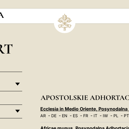
A
RT
APOSTOLSKIE ADHORTAC
Ecclesia in Medio Oriente, Posynodalna
-
-
-
-
-
-
-
-
AR
DE
EN
ES
FR
IT
IW
PL
PT
Africae munus, Posynodalna Adhortacj