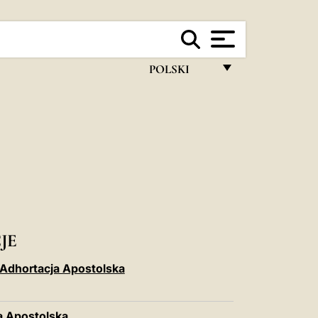
POLSKI
FRANÇAIS
ENGLISH
ITALIANO
PORTUGUÊS
ESPAÑOL
DEUTSCH
JE
POLSKI
 Adhortacja Apostolska
العربيّة
a Apostolska