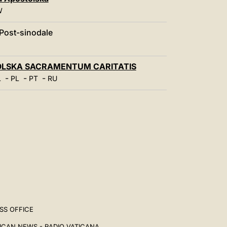
中文
W
LATINE
Post-sinodale
LSKA SACRAMENTUM CARITATIS
-
-
-
L
PL
PT
RU
SS OFFICE
ICAN NEWS - RADIO VATICANA