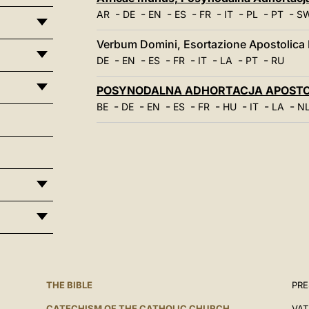
-
-
-
-
-
-
-
-
AR
DE
EN
ES
FR
IT
PL
PT
S
Verbum Domini, Esortazione Apostolica 
-
-
-
-
-
-
-
DE
EN
ES
FR
IT
LA
PT
RU
POSYNODALNA ADHORTACJA APOSTO
-
-
-
-
-
-
-
-
BE
DE
EN
ES
FR
HU
IT
LA
N
THE BIBLE
PRE
CATECHISM OF THE CATHOLIC CHURCH
VAT