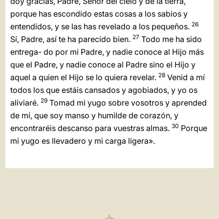
doy gracias, Padre, Señor del cielo y de la tierra,
porque has escondido estas cosas a los sabios y
26
entendidos, y se las has revelado a los pequeños.
27
Sí, Padre, así te ha parecido bien.
Todo me ha sido
entrega- do por mi Padre, y nadie conoce al Hijo más
que el Padre, y nadie conoce al Padre sino el Hijo y
28
aquel a quien el Hijo se lo quiera revelar.
Venid a mí
todos los que estáis cansados y agobiados, y yo os
29
aliviaré.
Tomad mi yugo sobre vosotros y aprended
de mí, que soy manso y humilde de corazón, y
30
encontraréis descanso para vuestras almas.
Porque
mi yugo es llevadero y mi carga ligera».