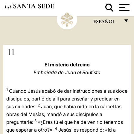
La
SANTA SEDE
ESPAÑOL
FRANÇAIS
ENGLISH
11
ITALIANO
El misterio del reino
PORTUGUÊS
Embajada de Juan el Bautista
ESPAÑOL
1
Cuando Jesús acabó de dar instrucciones a sus doce
DEUTSCH
discípulos, partió de allí para enseñar y predicar en
POLSKI
2
sus ciudades.
Juan, que había oído en la cárcel las
obras del Mesías, mandó a sus discípulos a
العربيّة
3
preguntarle:
«¿Eres tú el que ha de venir o tenemos
中文
4
que esperar a otro?».
Jesús les respondió: «Id a