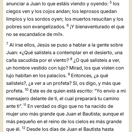
5
anunciar a Juan lo que estáis viendo y oyendo:
los
LATINE
ciegos ven y los cojos andan; los leprosos quedan
limpios y los sordos oyen; los muertos resucitan y los
6
pobres son evangelizados.
¡Y bienaventurado el que
no se escandalice de mí!».
7
Al irse ellos, Jesús se puso a hablar a la gente sobre
Juan: «¿Qué salisteis a contemplar en el desierto, una
8
caña sacudida por el viento?
¿O qué salisteis a ver,
un hombre vestido con lujo? Mirad, los que visten con
9
lujo habitan en los palacios.
Entonces, ¿a qué
salisteis?, ¿a ver a un profeta? Sí, os digo, y más que
10
profeta.
Este es de quien está escrito: “Yo envío a mi
mensajero delante de ti, el cual preparará tu camino
11
ante ti”.
En verdad os digo que no ha nacido de
mujer uno más grande que Juan el Bautista; aunque el
más pequeño en el reino de los cielos es más grande
12
que él.
Desde los días de Juan el Bautista hasta