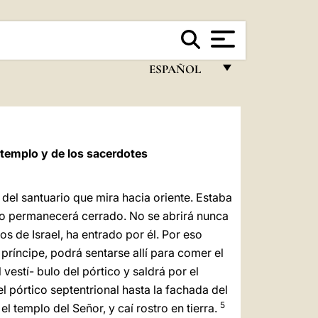
ESPAÑOL
FRANÇAIS
ENGLISH
ITALIANO
 templo y de los sacerdotes
PORTUGUÊS
 del santuario que mira hacia oriente. Estaba
ESPAÑOL
ico permanecerá cerrado. No se abrirá nunca
os de Israel, ha entrado por él. Por eso
DEUTSCH
 príncipe, podrá sentarse allí para comer el
POLSKI
 vestí- bulo del pórtico y saldrá por el
 pórtico septentrional hasta la fachada del
العربيّة
5
el templo del Señor, y caí rostro en tierra.