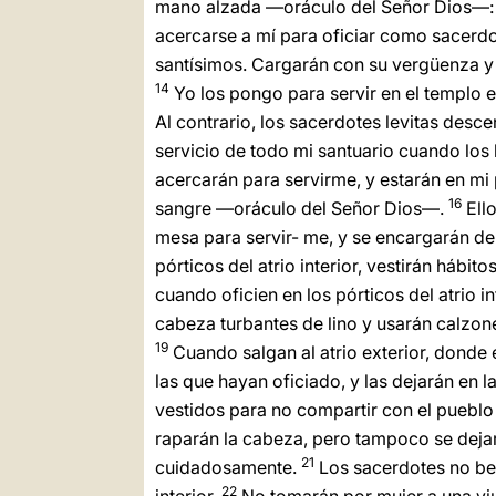
mano alzada —oráculo del Señor Dios—: 
acercarse a mí para oficiar como sacerdo
santísimos. Cargarán con su vergüenza y
14
Yo los pongo para servir en el templo 
Al contrario, los sacerdotes levitas desc
servicio de todo mi santuario cuando los h
acercarán para servirme, y estarán en mi 
16
sangre —oráculo del Señor Dios—.
Ello
mesa para servir- me, y se encargarán de
pórticos del atrio interior, vestirán hábit
cuando oficien en los pórticos del atrio in
cabeza turbantes de lino y usarán calzones 
19
Cuando salgan al atrio exterior, donde e
las que hayan oficiado, y las dejarán en 
vestidos para no compartir con el pueblo 
raparán la cabeza, pero tampoco se dejará
21
cuidadosamente.
Los sacerdotes no beb
22