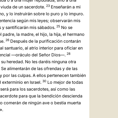
da o a una mujer repudiada, sino a una
23
a viuda de un sacerdote.
Enseñarán a mi
o, y lo instruirán sobre lo puro y lo impuro.
sentencia según mis leyes; observarán mis
25
s y santificarán mis sábados.
No se
 padre, la madre, el hijo, la hija, el hermano
26
se.
Después de la purificación contarán
 santuario, al atrio interior para oficiar en
28
itencial —oráculo del Señor Dios—.
su heredad. No les daréis ninguna otra
9
Se alimentarán de las ofrendas y de las
y por las culpas. A ellos pertenecen también
30
 exterminio en Israel.
Lo mejor de todas
 será para los sacerdotes, así como las
l sacerdote para que la bendición descienda
o comerán de ningún ave o bestia muerta
».