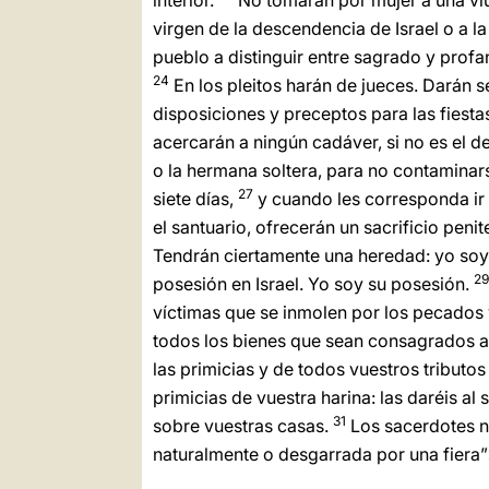
interior.
No tomarán por mujer a una viu
virgen de la descendencia de Israel o a l
pueblo a distinguir entre sagrado y profan
24
En los pleitos harán de jueces. Darán 
disposiciones y preceptos para las fiesta
acercarán a ningún cadáver, si no es el del
o la hermana soltera, para no contaminar
27
siete días,
y cuando les corresponda ir al
el santuario, ofrecerán un sacrificio pen
Tendrán ciertamente una heredad: yo soy 
2
posesión en Israel. Yo soy su posesión.
víctimas que se inmolen por los pecados 
todos los bienes que sean consagrados al
las primicias y de todos vuestros tributos
primicias de vuestra harina: las daréis a
31
sobre vuestras casas.
Los sacerdotes n
naturalmente o desgarrada por una fiera”