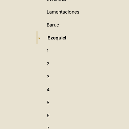
Lamentaciones
Baruc
Ezequiel
1
2
3
4
5
6
7