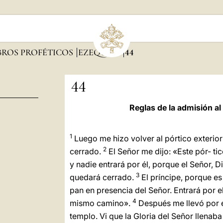
BROS PROFÉTICOS
EZEQUIEL
44
44
Reglas de la admisión al
1
Luego me hizo volver al pórtico exterior
2
cerrado.
El Señor me dijo: «Este pór- t
y nadie entrará por él, porque el Señor, Di
3
quedará cerrado.
El príncipe, porque es
pan en presencia del Señor. Entrará por el
4
mismo camino».
Después me llevó por el
templo. Vi que la Gloria del Señor llenaba 