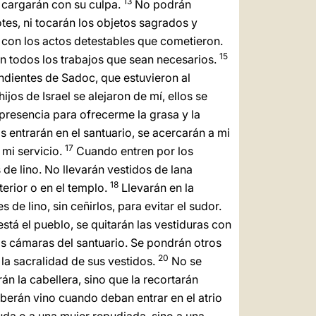
13
cargarán con su culpa.
No podrán
tes, ni tocarán los objetos sagrados y
 con los actos detestables que cometieron.
15
en todos los trabajos que sean necesarios.
endientes de Sadoc, que estuvieron al
ijos de Israel se alejaron de mí, ellos se
presencia para ofrecerme la grasa y la
s entrarán en el santuario, se acercarán a mi
17
 mi servicio.
Cuando entren por los
os de lino. No llevarán vestidos de lana
18
terior o en el templo.
Llevarán en la
de lino, sin ceñirlos, para evitar el sudor.
stá el pueblo, se quitarán las vestiduras con
las cámaras del santuario. Se pondrán otros
20
la sacralidad de sus vestidos.
No se
n la cabellera, sino que la recortarán
erán vino cuando deban entrar en el atrio