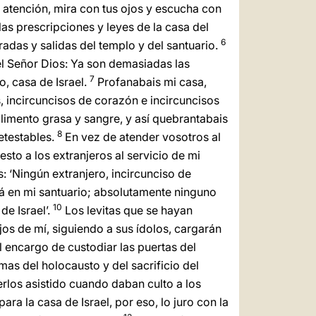
中文
 atención, mira con tus ojos y escucha con
las prescripciones y leyes de la casa del
LATINE
6
tradas y salidas del templo y del santuario.
 el Señor Dios: Ya son demasiadas las
7
, casa de Israel.
Profanabais mi casa,
, incircuncisos de corazón e incircuncisos
alimento grasa y sangre, y así quebrantabais
8
etestables.
En vez de atender vosotros al
sto a los extranjeros al servicio de mi
s: ‘Ningún extranjero, incircunciso de
rá en mi santuario; absolutamente ninguno
10
de Israel’.
Los levitas que se hayan
jos de mí, siguiendo a sus ídolos, cargarán
 encargo de custodiar las puertas del
imas del holocausto y del sacrificio del
rlos asistido cuando daban culto a los
ara la casa de Israel, por eso, lo juro con la