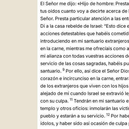
El Señor me dijo: «Hijo de hombre: Presta
tus oídos cuanto voy a decirte acerca de 
Señor. Presta particular atención a las en
Di a la casa rebelde de Israel: “Esto dice
acciones detestables que habéis cometido
introduciendo en mi santuario extranjeros
en la carne, mientras me ofrecíais como 
mi alianza con todas vuestras acciones d
servicio de las cosas sagradas, habéis pue
9
santuario.
Por ello, así dice el Señor Dio
corazón e incircunciso en la carne, entra
de los extranjeros que viven con los hijos 
alejado de mí cuando Israel se extravió le
11
con su culpa.
Tendrán en mi santuario el
templo y otros oficios: inmolarán las víct
12
pueblo y estarán a su servicio.
Por habe
ídolos, y haber sido así ocasión de culpa p