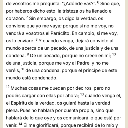
6
de vosotros me pregunta: “¿Adónde vas?”.
Sino que,
LATINE
por haberos dicho esto, la tristeza os ha llenado el
7
corazón.
Sin embargo, os digo la verdad: os
conviene que yo me vaya; porque si no me voy, no
vendrá a vosotros el Paráclito. En cambio, si me voy,
8
os lo enviaré.
Y cuando venga, dejará convicto al
mundo acerca de un pecado, de una justicia y de una
9
10
condena.
De un pecado, porque no creen en mí;
de una justicia, porque me voy al Padre, y no me
11
veréis;
de una condena, porque el príncipe de este
mundo está condenado.
12
Muchas cosas me quedan por deciros, pero no
13
podéis cargar con ellas por ahora;
cuando venga él,
el Espíritu de la verdad, os guiará hasta la verdad
plena. Pues no hablará por cuenta propia, sino que
hablará de lo que oye y os comunicará lo que está por
14
venir.
Él me glorificará, porque recibirá de lo mío y