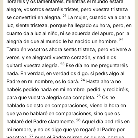
lloraréis y os lamentaréis, mientras el mundo estará
alegre; vosotros estaréis tristes, pero vuestra tristeza
21
se convertirá en alegría.
La mujer, cuando va a dar a
luz, siente tristeza, porque ha llegado su hora; pero, en
cuanto da a luz al niño, ni se acuerda del apuro, por la
22
alegría de que al mundo le ha nacido un hombre.
También vosotros ahora sentís tristeza; pero volveré a
veros, y se alegrará vuestro corazón, y nadie os
23
quitará vuestra alegría.
Ese día no me preguntaréis
nada. En verdad, en verdad os digo: si pedís algo al
24
Padre en mi nombre, os lo dará.
Hasta ahora no
habéis pedido nada en mi nombre; pedid, y recibiréis,
25
para que vuestra alegría sea completa.
Os he
hablado de esto en comparaciones; viene la hora en
que ya no hablaré en comparaciones, sino que os
26
hablaré del Padre claramente.
Aquel día pediréis en
mi nombre, y no os digo que yo rogaré al Padre por
27
vosotros,
pues el Padre mismo os quiere, porque