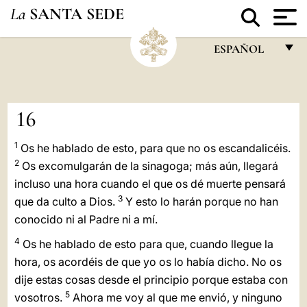
La
SANTA SEDE
ESPAÑOL
FRANÇAIS
ENGLISH
16
ITALIANO
1
Os he hablado de esto, para que no os escandalicéis.
PORTUGUÊS
2
Os excomulgarán de la sinagoga; más aún, llegará
ESPAÑOL
incluso una hora cuando el que os dé muerte pensará
3
que da culto a Dios.
Y esto lo harán porque no han
DEUTSCH
conocido ni al Padre ni a mí.
POLSKI
4
Os he hablado de esto para que, cuando llegue la
hora, os acordéis de que yo os lo había dicho. No os
العربيّة
dije estas cosas desde el principio porque estaba con
中文
5
vosotros.
Ahora me voy al que me envió, y ninguno