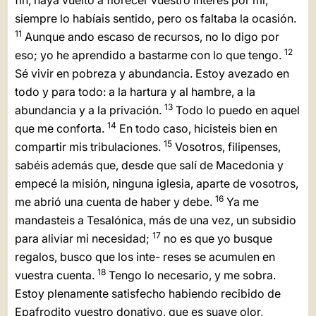
fin, haya vuelto a florecer vuestro interés por mí;
siempre lo habíais sentido, pero os faltaba la ocasión.
11
Aunque ando escaso de recursos, no lo digo por
12
eso; yo he aprendido a bastarme con lo que tengo.
Sé vivir en pobreza y abundancia. Estoy avezado en
todo y para todo: a la hartura y al hambre, a la
13
abundancia y a la privación.
Todo lo puedo en aquel
14
que me conforta.
En todo caso, hicisteis bien en
15
compartir mis tribulaciones.
Vosotros, filipenses,
sabéis además que, desde que salí de Macedonia y
empecé la misión, ninguna iglesia, aparte de vosotros,
16
me abrió una cuenta de haber y debe.
Ya me
mandasteis a Tesalónica, más de una vez, un subsidio
17
para aliviar mi necesidad;
no es que yo busque
regalos, busco que los inte- reses se acumulen en
18
vuestra cuenta.
Tengo lo necesario, y me sobra.
Estoy plenamente satisfecho habiendo recibido de
Epafrodito vuestro donativo, que es suave olor,