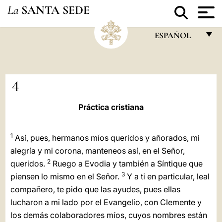
La
SANTA SEDE
ESPAÑOL
FRANÇAIS
ENGLISH
4
ITALIANO
Práctica cristiana
PORTUGUÊS
ESPAÑOL
1
Así, pues, hermanos míos queridos y añorados, mi
alegría y mi corona, manteneos así, en el Señor,
DEUTSCH
2
queridos.
Ruego a Evodia y también a Síntique que
POLSKI
3
piensen lo mismo en el Señor.
Y a ti en particular, leal
compañero, te pido que las ayudes, pues ellas
العربيّة
lucharon a mi lado por el Evangelio, con Clemente y
中文
los demás colaboradores míos, cuyos nombres están