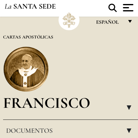
La
SANTA SEDE
ESPAÑOL
FRANÇAIS
CARTAS APOSTÓLICAS
ENGLISH
ITALIANO
PORTUGUÊS
ESPAÑOL
DEUTSCH
FRANCISCO
POLSKI
▸
العربيّة
DOCUMENTOS
中文
▸