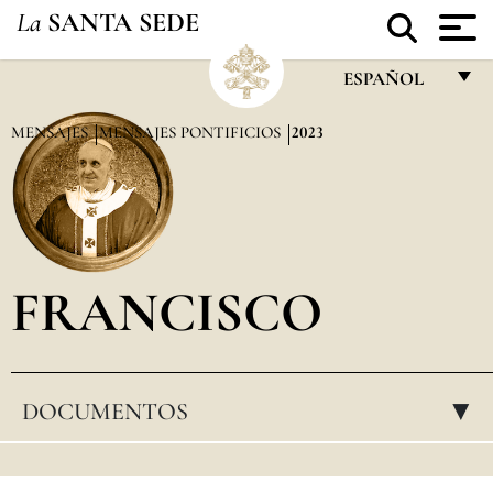
La
SANTA SEDE
ESPAÑOL
FRANÇAIS
MENSAJES
MENSAJES PONTIFICIOS
2023
ENGLISH
ITALIANO
PORTUGUÊS
FRANCISCO
ESPAÑOL
DEUTSCH
POLSKI
DOCUMENTOS
▸
العربيّة
中文