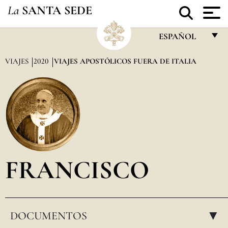
La
SANTA SEDE
ESPAÑOL
FRANÇAIS
VIAJES
2020
VIAJES APOSTÓLICOS FUERA DE ITALIA
ENGLISH
ITALIANO
PORTUGUÊS
ESPAÑOL
DEUTSCH
FRANCISCO
POLSKI
العربيّة
DOCUMENTOS
中文
▸