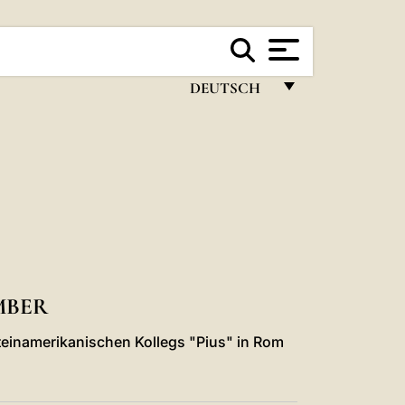
DEUTSCH
FRANÇAIS
ENGLISH
ITALIANO
PORTUGUÊS
ESPAÑOL
DEUTSCH
MBER
POLSKI
teinamerikanischen Kollegs "Pius" in Rom
العربيّة