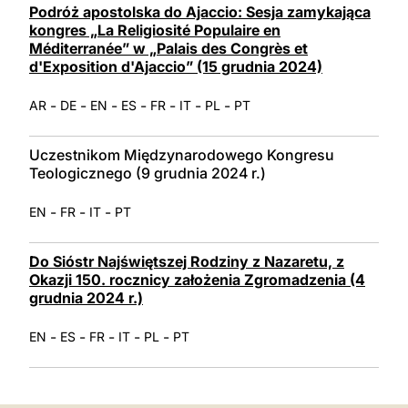
Podróż apostolska do Ajaccio: Sesja zamykająca
kongres „La Religiosité Populaire en
Méditerranée” w „Palais des Congrès et
d'Exposition d'Ajaccio” (15 grudnia 2024)
-
-
-
-
-
-
-
AR
DE
EN
ES
FR
IT
PL
PT
Uczestnikom Międzynarodowego Kongresu
Teologicznego (9 grudnia 2024 r.)
-
-
-
EN
FR
IT
PT
Do Sióstr Najświętszej Rodziny z Nazaretu, z
Okazji 150. rocznicy założenia Zgromadzenia (4
grudnia 2024 r.)
-
-
-
-
-
EN
ES
FR
IT
PL
PT