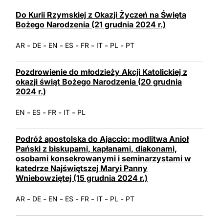
LATINE
Do Kurii Rzymskiej z Okazji Życzeń na Święta
Bożego Narodzenia (21 grudnia 2024 r.)
-
-
-
-
-
-
-
AR
DE
EN
ES
FR
IT
PL
PT
Pozdrowienie do młodzieży Akcji Katolickiej z
okazji świąt Bożego Narodzenia (20 grudnia
2024 r.)
-
-
-
-
EN
ES
FR
IT
PL
Podróż apostolska do Ajaccio: modlitwa Anioł
Pański z biskupami, kapłanami, diakonami,
osobami konsekrowanymi i seminarzystami w
katedrze Najświętszej Maryi Panny
Wniebowziętej (15 grudnia 2024 r.)
-
-
-
-
-
-
-
AR
DE
EN
ES
FR
IT
PL
PT