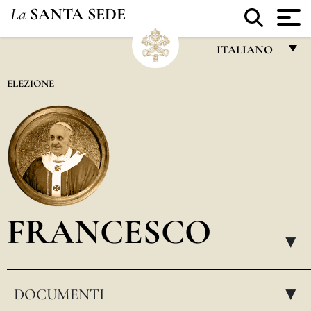
La
SANTA SEDE
ITALIANO
FRANÇAIS
ELEZIONE
ENGLISH
ITALIANO
PORTUGUÊS
ESPAÑOL
DEUTSCH
FRANCESCO
POLSKI
▸
العربيّة
DOCUMENTI
中文
▸