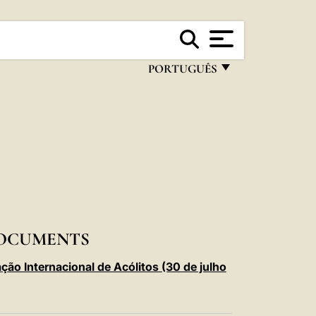
PORTUGUÊS
FRANÇAIS
ENGLISH
ITALIANO
PORTUGUÊS
ESPAÑOL
DEUTSCH
DOCUMENTS
POLSKI
ção Internacional de Acólitos (30 de julho
العربيّة