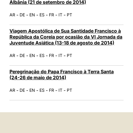
Albânia (21 de setembro de 2014)
-
-
-
-
-
-
AR
DE
EN
ES
FR
IT
PT
Viagem Apostólica de Sua Santidade Francisco à
República da Coreia por ocasião da VI Jornada da
Juventude Asiática (13-18 de agosto de 2014)
-
-
-
-
-
-
AR
DE
EN
ES
FR
IT
PT
Peregrinação do Papa Francisco à Terra Santa
(24-26 de maio de 2014)
-
-
-
-
-
-
AR
DE
EN
ES
FR
IT
PT