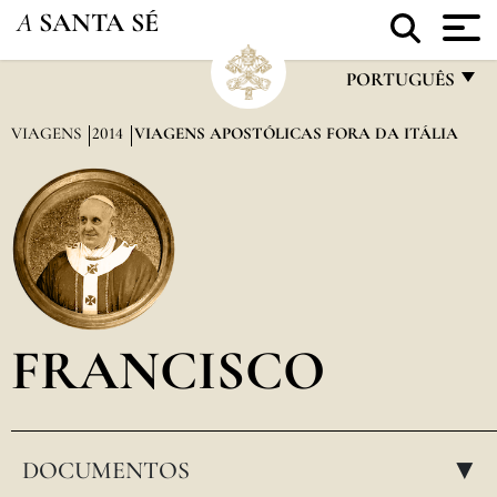
A
SANTA SÉ
PORTUGUÊS
FRANÇAIS
VIAGENS
2014
VIAGENS APOSTÓLICAS FORA DA ITÁLIA
ENGLISH
ITALIANO
PORTUGUÊS
ESPAÑOL
DEUTSCH
FRANCISCO
POLSKI
العربيّة
DOCUMENTOS
中文
▸