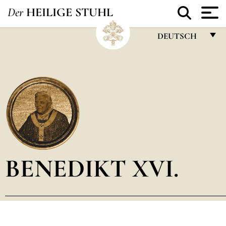
Der
HEILIGE STUHL
DEUTSCH
FRANÇAIS
ENGLISH
ITALIANO
PORTUGUÊS
ESPAÑOL
DEUTSCH
BENEDIKT XVI.
POLSKI
العربيّة
中文