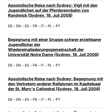
Apostolische Reise nach Sydney: Vigil mit den
Jugendlichen auf der Pferderennbahn von
Randwick (Sydney, 19. Juli 2008)
-
-
-
-
-
-
DE
EN
ES
FR
IT
PL
PT
Begegnung mit einer Gruppe schwer erziehbarer
Jugendlicher der
Wiedereingliederungsgemeinschaft der
Universität Notre Dame (Sydney, 18. Juli 2008)
-
-
-
-
-
-
DE
EN
ES
FR
IT
PL
PT
Apostolische Reise nach Sydney: Begegnung mit
den Vertretern anderer Religionen im Kapitelsaal
der St. Mary's Cathedral (Sydney, 18. Juli 2008)
-
-
-
-
-
-
DE
EN
ES
FR
IT
PL
PT