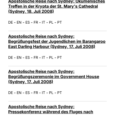
Apostolische Reise nach Sydney: Ökumenisches
Treffen in der Krypta der St. Mary's Cathedral
(Sydney, 18. Juli 2008)
-
-
-
-
-
-
DE
EN
ES
FR
IT
PL
PT
Apostolische Reise nach Sydney:
Begrüßungsfest der Jugendlichen im Barangaroo
East Darling Harbour (Sydney, 17. Juli 2008)
-
-
-
-
-
-
DE
EN
ES
FR
IT
PL
PT
Apostolische Reise nach Sydney:
Begrüßungszeremonie im Government House
(Sydney, 17. Juli 2008)
-
-
-
-
-
-
DE
EN
ES
FR
IT
PL
PT
Apostolische Reise nach Sydney:
Pressekonferenz während des Fluges nach