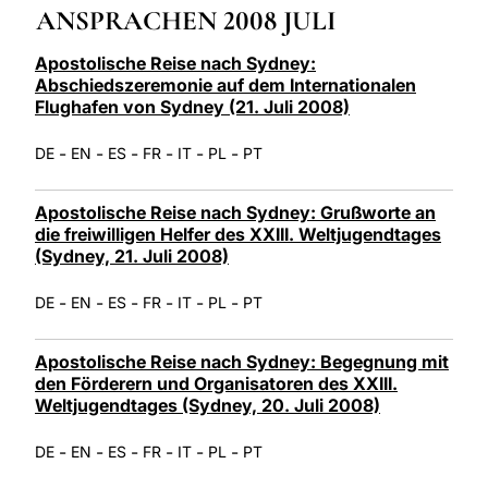
ANSPRACHEN 2008 JULI
LATINE
Apostolische Reise nach Sydney:
Abschiedszeremonie auf dem Internationalen
Flughafen von Sydney (21. Juli 2008)
-
-
-
-
-
-
DE
EN
ES
FR
IT
PL
PT
Apostolische Reise nach Sydney: Grußworte an
die freiwilligen Helfer des XXIII. Weltjugendtages
(Sydney, 21. Juli 2008)
-
-
-
-
-
-
DE
EN
ES
FR
IT
PL
PT
Apostolische Reise nach Sydney: Begegnung mit
den Förderern und Organisatoren des XXIII.
Weltjugendtages (Sydney, 20. Juli 2008)
-
-
-
-
-
-
DE
EN
ES
FR
IT
PL
PT