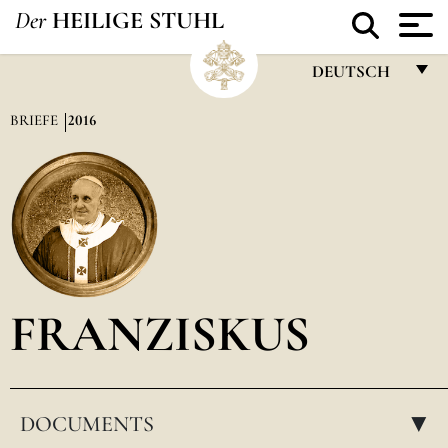
Der
HEILIGE STUHL
DEUTSCH
FRANÇAIS
BRIEFE
2016
ENGLISH
ITALIANO
PORTUGUÊS
ESPAÑOL
DEUTSCH
FRANZISKUS
POLSKI
العربيّة
DOCUMENTS
中文
▸