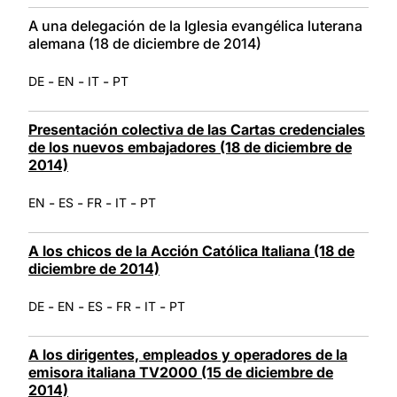
A una delegación de la Iglesia evangélica luterana
alemana (18 de diciembre de 2014)
-
-
-
DE
EN
IT
PT
Presentación colectiva de las Cartas credenciales
de los nuevos embajadores (18 de diciembre de
2014)
-
-
-
-
EN
ES
FR
IT
PT
A los chicos de la Acción Católica Italiana (18 de
diciembre de 2014)
-
-
-
-
-
DE
EN
ES
FR
IT
PT
A los dirigentes, empleados y operadores de la
emisora italiana TV2000 (15 de diciembre de
2014)