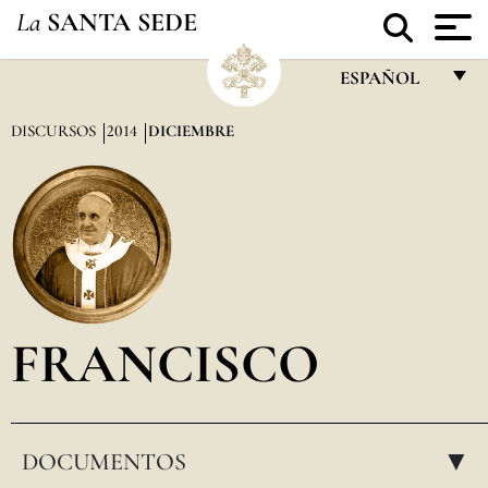
La
SANTA SEDE
ESPAÑOL
FRANÇAIS
DISCURSOS
2014
DICIEMBRE
ENGLISH
ITALIANO
PORTUGUÊS
ESPAÑOL
DEUTSCH
FRANCISCO
POLSKI
العربيّة
DOCUMENTOS
中文
▸