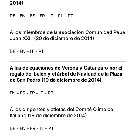
2014)
-
-
-
-
-
-
DE
EN
ES
FR
IT
PL
PT
A los miembros de la asociación Comunidad Papa
Juan XXIII (20 de diciembre de 2014)
-
-
-
DE
EN
IT
PT
A las delegaciones de Verona y Catanzaro por el
regalo del belén y el árbol de Navidad de la Plaza
de San Pedro (19 de diciembre de 2014)
-
-
-
-
EN
ES
FR
IT
PT
A los dirigentes y atletas del Comité Olímpico
Italiano (19 de diciembre de 2014)
-
-
-
-
DE
EN
FR
IT
PT