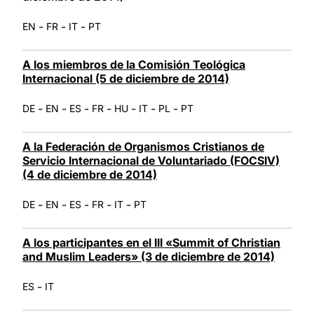
-
-
-
EN
FR
IT
PT
A los miembros de la Comisión Teológica
Internacional (5 de diciembre de 2014)
-
-
-
-
-
-
-
DE
EN
ES
FR
HU
IT
PL
PT
A la Federación de Organismos Cristianos de
Servicio Internacional de Voluntariado (FOCSIV)
(4 de diciembre de 2014)
-
-
-
-
-
DE
EN
ES
FR
IT
PT
A los participantes en el III «Summit of Christian
and Muslim Leaders» (3 de diciembre de 2014)
-
ES
IT