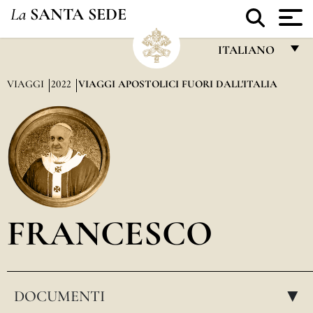
La
SANTA SEDE
ITALIANO
FRANÇAIS
VIAGGI
2022
VIAGGI APOSTOLICI FUORI DALL'ITALIA
ENGLISH
ITALIANO
PORTUGUÊS
ESPAÑOL
DEUTSCH
FRANCESCO
POLSKI
العربيّة
DOCUMENTI
中文
▸