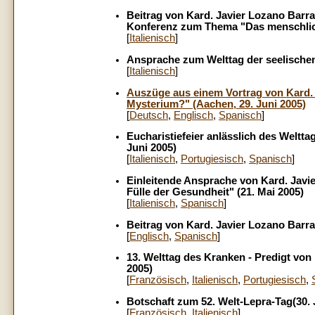
Beitrag von Kard. Javier Lozano Barra
Konferenz zum Thema "Das menschlic
[
Italienisch
]
Ansprache zum Welttag der seelischen
[
Italienisch
]
Auszüge aus einem Vortrag von Kard.
Mysterium?" (Aachen, 29. Juni 2005)
[
Deutsch
,
Englisch
,
Spanisch
]
Eucharistiefeier anlässlich des Weltt
Juni 2005)
[
Italienisch
,
Portugiesisch
,
Spanisch
]
Einleitende Ansprache von Kard. Jav
Fülle der Gesundheit" (21. Mai 2005)
[
Italienisch
,
Spanisch
]
Beitrag von Kard. Javier Lozano Barr
[
Englisch
,
Spanisch
]
13. Welttag des Kranken - Predigt von
2005)
[
Französisch
,
Italienisch
,
Portugiesisch
,
Botschaft zum 52. Welt-Lepra-Tag(30. 
[
Französisch
,
Italienisch
]