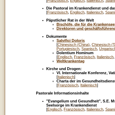
[
Französisch
,
Englisch
,
Italienisch
,
Span
Die Pastoral im Krankendienst und das 
[
Französisch
,
Englisch
,
Italienisch
,
Span
Päpstlicher Rat in der Welt
Bischöfe, die für die Krankense
Direktoren und geschäftsführen
Dokumente
Salvifici Doloris
[
Chinesisch (China)
,
Chinesisch (T
Portugiesisch
,
Spanisch
,
Ungarisc
Dolentium Hominum
[
Englisch
,
Französisch
,
Italienisch
Weltkrankentag
Kirche und Drogen:
VI. Internationale Konferenz, Vat
[
Italienisch
]
Charta der im Gesundheitsdiens
[
Französisch
,
Italienisch
]
Pastorale Informationsinhalte
"Evangelium und Gesundheit", S.E. Msg
Seelsorge im Krankendienst
[
Englisch
,
Französisch
,
Italienisch
,
Span