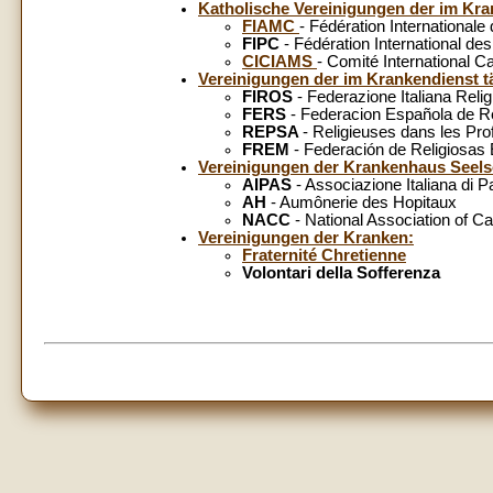
Katholische Vereinigungen der im Kra
FIAMC
- Fédération International
FIPC
- Fédération International d
CICIAMS
- Comité International C
Vereinigungen der im Krankendienst t
FIROS
- Federazione Italiana Reli
FERS
- Federacion Española de Re
REPSA
- Religieuses dans les Pr
FREM
- Federación de Religiosa
Vereinigungen der Krankenhaus Seels
AIPAS
- Associazione Italiana di P
AH
- Aumônerie des Hopitaux
NACC
- National Association of Ca
Vereinigungen der Kranken:
Fraternité Chretienne
Volontari della Sofferenza