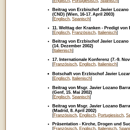
[
Englisch
,
Portugiesisch
,
Spanisch
]
Beitrag von Erzbischof Javier Lozano
(CND) (Wien, 16-17. April 2003)
[
Englisch
,
Spanisch
]
11. Welttag der Kranken - Predigt von
[
Englisch
,
Französisch
,
Italienisch
]
Beitrag von Erzbischof Javier Lozan
(14. Dezember 2002)
[
Italienisch
]
17. Internationale Konferenz (7.-9. No
[
Französisch
,
Englisch
,
Italienisch
]
Botschaft von Erzbischof Javier Loza
[
Englisch
,
Italienisch
]
Beitrag von Msgr. Javier Lozano Barr
(Genf, 15. Mai 2002)
[
Englisch
,
Spanisch
]
Beitrag von Msgr. Javier Lozano Barra
(Madrid, 8. April 2002)
[
Französisch
,
Englisch
,
Portugiesisch
,
S
Präsentation - Kirche, Drogen und Su
[
Französisch
,
Englisch
,
Italienisch
,
Span