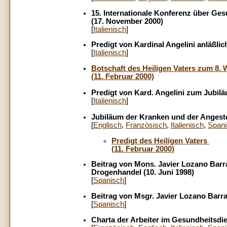
15. Internationale Konferenz über Ges
(17. November 2000)
[
Italienisch
]
Predigt von Kardinal Angelini anläßlic
[
Italienisch
]
Botschaft des Heiligen Vaters zum 8. 
(11. Februar 2000)
Predigt von Kard. Angelini zum Jubiläu
[
Italienisch
]
Jubiläum der Kranken und der Angeste
[
Englisch
,
Französisch
,
Italienisch
,
Span
Predigt des Heiligen Vaters
(11. Februar 2000)
Beitrag von Mons. Javier Lozano Barr
Drogenhandel (10. Juni 1998)
[
Spanisch
]
Beitrag von Msgr. Javier Lozano Barra
[
Spanisch
]
Charta der Arbeiter im Gesundheitsdie