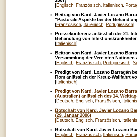
2007)
[
Englisch
,
Französisch
,
Italienisch
,
Portu
Beitrag von Kard. Javier Lozano Barr
"Pastorale Aspekte bei der Behandlun
[
Französisch
,
Italienisch
,
Portugiesisch
]
Pressekonferenz anlässlich der 21. In
Behandlung von Infektionskrankheiten
[
Italienisch
]
Beitrag von Kard. Javier Lozano Barra
Versammlung der Vereinten Nationen 
[
Englisch
,
Französisch
,
Portugiesisch
,
S
Predigt von Kard. Lozano Barragán bei
Rom anlässlich der Kreuz-Wallfahrt v
[
Italienisch
]
Predigt von Kard. Javier Lozano Barra
(Australien) anlässlich des 14. Weltta
[
Deutsch
,
Englisch
,
Französisch
,
Italieni
Botschaft von Kard. Javier Lozano Bar
(29
. Januar 2006)
[
Deutsch
,
Englisch
,
Französisch
,
Italieni
Botschaft von Kard. Javier Lozano Ba
[
Englisch
,
Französisch
,
Italienisch
,
Portu