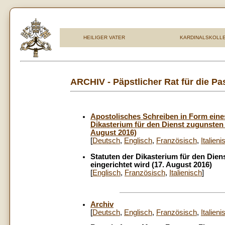
HEILIGER VATER
KARDINALSKOLL
ARCHIV - Päpstlicher Rat für die Pa
Apostolisches Schreiben in Form eine
Dikasterium für den Dienst zugunsten 
August 2016)
[
Deutsch
,
Englisch
,
Französisch
,
Italieni
Statuten der Dikasterium für den Die
eingerichtet wird (17. August 2016)
[
Englisch
,
Französisch
,
Italienisch
]
Archiv
[
Deutsch
,
Englisch
,
Französisch
,
Italieni