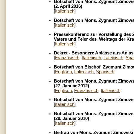
Botschaft von Mons. Zygmunt Zimows
(2. April 2016)
[
Italienisch
]
Botschaft von Mons. Zygmunt Zimowski
[
Italienisch
]
Pressekonferenz zur Vorstellung des 2
Vaters und Feier des Welttags der Kra
[
Italienisch
]
Dekret - Besondere Ablässe aus Anlass
[
Französisch
,
Italienisch
,
Lateinisch
,
Spa
Botschaft von Bischof Zygmunt Zimo
[
Englisch
,
Italienisch
,
Spanisch
]
Botschaft von
Mons
. Zygmunt Zimows
(27. Januar 2012)
[
Englisch
,
Französisch
,
Italienisch
]
Botschaft von
Mons
. Zygmunt Zimowsk
[
Italienisch
]
Botschaft von
Mons
. Zygmunt Zimows
(29. Januar 2010)
[
Italienisch
]
Beitrag von
Mons
. Zygmunt Zimowski