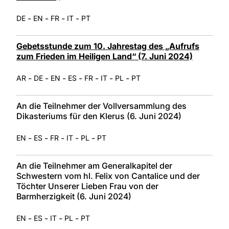
-
-
-
-
DE
EN
FR
IT
PT
Gebetsstunde zum 10. Jahrestag des „Aufrufs
zum Frieden im Heiligen Land“ (7. Juni 2024)
-
-
-
-
-
-
-
AR
DE
EN
ES
FR
IT
PL
PT
An die Teilnehmer der Vollversammlung des
Dikasteriums für den Klerus (6. Juni 2024)
-
-
-
-
-
EN
ES
FR
IT
PL
PT
An die Teilnehmer am Generalkapitel der
Schwestern vom hl. Felix von Cantalice und der
Töchter Unserer Lieben Frau von der
Barmherzigkeit (6. Juni 2024)
-
-
-
-
EN
ES
IT
PL
PT