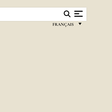
FRANÇAIS
FRANÇAIS
ENGLISH
ITALIANO
PORTUGUÊS
ESPAÑOL
DEUTSCH
POLSKI
العربيّة