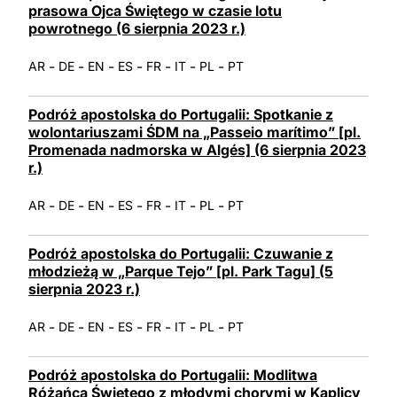
prasowa Ojca Świętego w czasie lotu
LATINE
powrotnego (6 sierpnia 2023 r.)
-
-
-
-
-
-
-
AR
DE
EN
ES
FR
IT
PL
PT
Podróż apostolska do Portugalii: Spotkanie z
wolontariuszami ŚDM na „Passeio marítimo” [pl.
Promenada nadmorska w Algés] (6 sierpnia 2023
r.)
-
-
-
-
-
-
-
AR
DE
EN
ES
FR
IT
PL
PT
Podróż apostolska do Portugalii: Czuwanie z
młodzieżą w „Parque Tejo” [pl. Park Tagu] (5
sierpnia 2023 r.)
-
-
-
-
-
-
-
AR
DE
EN
ES
FR
IT
PL
PT
Podróż apostolska do Portugalii: Modlitwa
Różańca Świętego z młodymi chorymi w Kaplicy