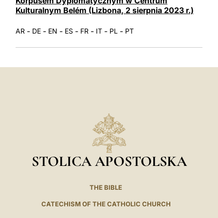
Korpusem Dyplomatycznym w Centrum
Kulturalnym Belém (Lizbona, 2 sierpnia 2023 r.)
-
-
-
-
-
-
-
AR
DE
EN
ES
FR
IT
PL
PT
STOLICA APOSTOLSKA
THE BIBLE
CATECHISM OF THE CATHOLIC CHURCH