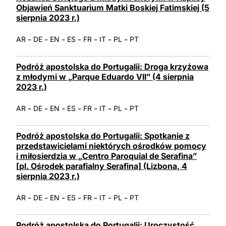
Objawień Sanktuarium Matki Boskiej Fatimskiej (5
sierpnia 2023 r.)
-
-
-
-
-
-
-
AR
DE
EN
ES
FR
IT
PL
PT
Podróż apostolska do Portugalii: Droga krzyżowa
z młodymi w „Parque Eduardo VII” (4 sierpnia
2023 r.)
-
-
-
-
-
-
-
AR
DE
EN
ES
FR
IT
PL
PT
Podróż apostolska do Portugalii: Spotkanie z
przedstawicielami niektórych ośrodków pomocy
i miłosierdzia w „Centro Paroquial de Serafina”
[pl. Ośrodek parafialny Serafina] (Lizbona, 4
sierpnia 2023 r.)
-
-
-
-
-
-
-
AR
DE
EN
ES
FR
IT
PL
PT
Podróż apostolska do Portugalii: Uroczystość