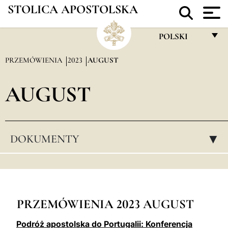
STOLICA APOSTOLSKA
POLSKI
FRANÇAIS
PRZEMÓWIENIA
2023
AUGUST
ENGLISH
AUGUST
ITALIANO
PORTUGUÊS
ESPAÑOL
DOKUMENTY
▸
DEUTSCH
POLSKI
العربيّة
PRZEMÓWIENIA 2023 AUGUST
中文
Podróż apostolska do Portugalii: Konferencja