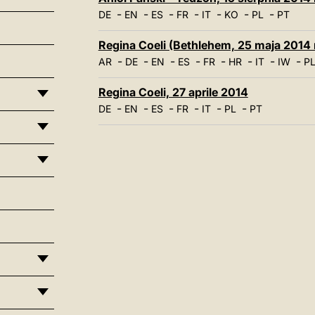
-
-
-
-
-
-
-
DE
EN
ES
FR
IT
KO
PL
PT
Regina Coeli (Bethlehem, 25 maja 2014 r
-
-
-
-
-
-
-
-
AR
DE
EN
ES
FR
HR
IT
IW
P
Regina Coeli, 27 aprile 2014
-
-
-
-
-
-
DE
EN
ES
FR
IT
PL
PT