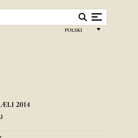
POLSKI
FRANÇAIS
ENGLISH
ITALIANO
PORTUGUÊS
ESPAÑOL
DEUTSCH
ÆLI 2014
POLSKI
.)
T
العربيّة
r.