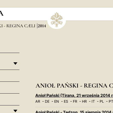
A
I - REGINA CÆLI
2014
ANIOŁ PAŃSKI - REGINA C
Anioł Pański (Tirana, 21 września 2014 r
-
-
-
-
-
-
-
-
AR
DE
EN
ES
FR
HR
IT
PL
P
Anioł Pański - Tedzon, 15 sierpnia 2014 