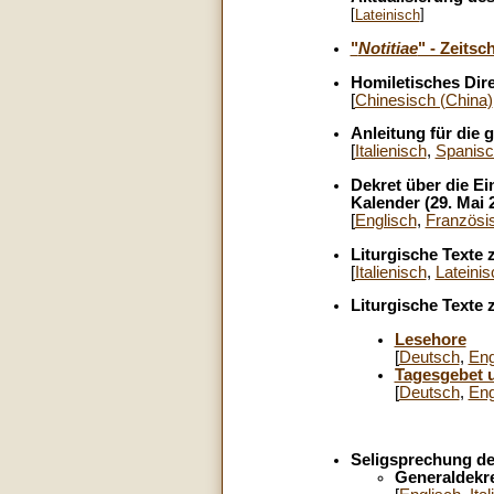
[
]
Lateinisch
"
Notitiae
" - Zeitsc
Homiletisches Dire
[
Chinesisch (China)
Anleitung für die 
[
Italienisch
,
Spanisc
Dekret über die Ei
Kalender (29. Mai 
[
Englisch
,
Französi
Liturgische Texte 
[
Italienisch
,
Lateinis
Liturgische Texte 
Lesehore
[
Deutsch
,
Eng
Tagesgebet 
[
Deutsch
,
Eng
Seligsprechung de
Generaldekr