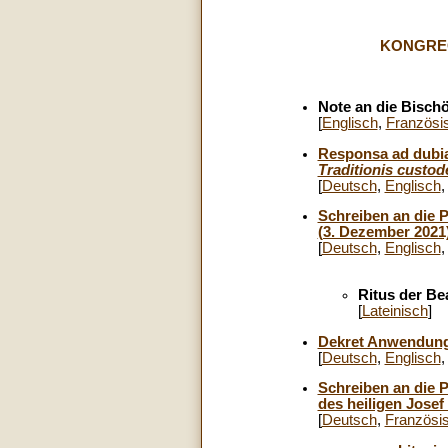
KONGRE
Note an die Bisch
[
Englisch
,
Französi
Responsa ad dubia
Traditionis custod
[
Deutsch
,
Englisch
Schreiben an die 
(3. Dezember 2021
[
Deutsch
,
Englisch
Ritus der Be
[
Lateinisch
]
Dekret Anwendung 
[
Deutsch
,
Englisch
Schreiben an die 
des heiligen Josef 
[
Deutsch
,
Französi