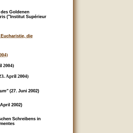
h des Goldenen
is ("Institut Supérieur
Eucharistie, die
004)
l 2004)
3. April 2004)
arum"
(27. Juni 2002)
 April 2002)
schen Schreibens in
amentes