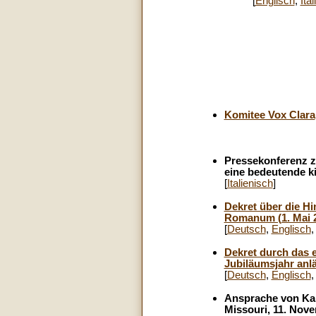
[
Englisch
,
Ita
Komitee Vox Clara
Pressekonferenz z
eine bedeutende k
[
Italienisch
]
Dekret über die Hi
Romanum (1. Mai 
[
Deutsch
,
Englisch
Dekret durch das 
Jubiläumsjahr anlä
[
Deutsch
,
Englisch
Ansprache von Kard
Missouri, 11. Nov