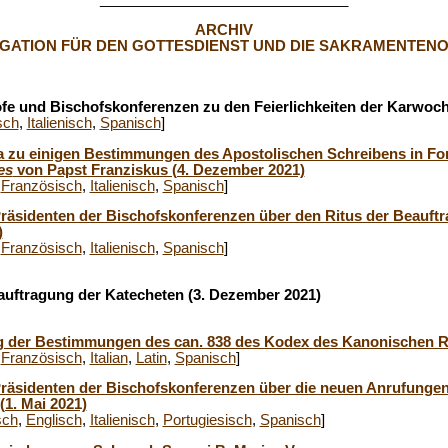
ARCHIV
GATION FÜR DEN GOTTESDIENST UND DIE SAKRAMENTEN
öfe und Bischofskonferenzen zu den Feierlichkeiten der Karwoch
sch
,
Italienisch
,
Spanisch
]
 zu einigen Bestimmungen des Apostolischen Schreibens in Fo
es
von Papst Franziskus (4. Dezember 2021)
,
Französisch
,
Italienisch
,
Spanisch
]
Präsidenten der Bischofskonferenzen über den Ritus der Beauft
)
,
Französisch
,
Italienisch
,
Spanisch
]
auftragung der Katecheten (3. Dezember 2021)
der Bestimmungen des can. 838 des Kodex des Kanonischen Re
,
Französisch
,
Italian
,
Latin
,
Spanisch
]
Präsidenten der Bischofskonferenzen über die neuen Anrufungen 
(1. Mai 2021)
sch
,
Englisch
,
Italienisch
,
Portugiesisch
,
Spanisch
]