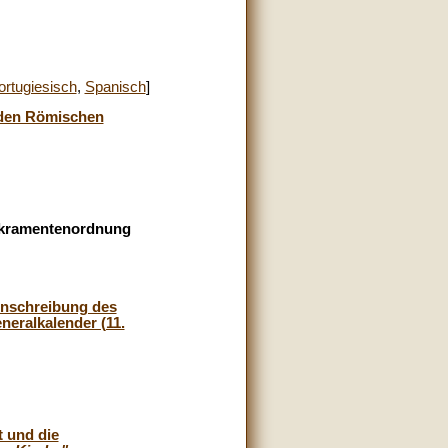
ortugiesisch
,
Spanisch
]
n den Römischen
Sakramentenordnung
inschreibung des
neralkalender (11.
 und die