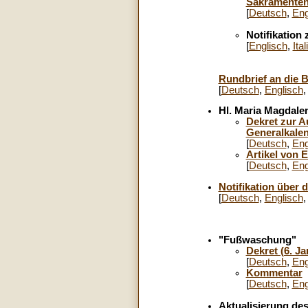
Sakramente
[
Deutsch
,
Eng
Notifikation
[
Englisch
,
Ita
Rundbrief an die B
[
Deutsch
,
Englisch
Hl. Maria Magdale
Dekret zur A
Generalkalen
[
Deutsch
,
Eng
Artikel von 
[
Deutsch
,
Eng
Notifikation über 
[
Deutsch
,
Englisch
"Fußwaschung"
Dekret (6. J
[
Deutsch
,
Eng
Kommentar
[
Deutsch
,
Eng
Aktualisierung de