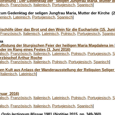
nordnung :
Der Gedenktag der "seligen Jungfrau Maria, Mutter d
lisch
,
Französisch
,
Italienisch
,
Portugiesisch
,
Spanisch
]
 zum Gedenktag der seligen Jungfrau Maria, Mutter der Kirche (2
lienisch
,
Lateinisch
,
Portugiesisch
,
Spanisch
]
ischöfe über das Brot und den Wein für die Eucharistie (15. Juni
,
Französisch
,
Italienisch
,
Lateinisch
,
Polnisch
,
Portugiesisch
,
Spanis
na
uflistung der liturgischen Feier der heiligen Maria Magdalena i
der im Rang eines Festes (3. Juni 2016)
lisch
,
Französisch
,
Italienisch
,
Lateinisch
,
Polnisch
,
Portugiesisch
,
S
Erzbischof Arthur Roche
lisch
,
Französisch
,
Italienisch
,
Polnisch
,
Portugiesisch
,
Spanisch
]
den Kult aus Anlass der Wanderausstellung der Reliquien Seliger 
,
Italienisch
,
Lateinisch
]
anuar 2016)
lisch
,
Französisch
,
Italienisch
,
Lateinisch
,
Polnisch
,
Portugiesisch
,
S
lisch
,
Französisch
,
Italienisch
,
Portugiesisch
,
Spanisch
]
s
Ordo lectionum Missae
1981 (
Notitiae
2015, pp. 349-360)