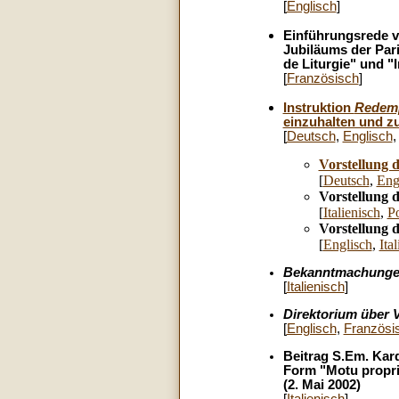
[
Englisch
]
Einführungsrede v
Jubiläums der Pari
de Liturgie" und "I
[
Französisch
]
Instruktion
Redemp
einzuhalten und zu
[
Deutsch
,
Englisch
Vorstellung 
[
Deutsch
,
Eng
Vorstellung 
[
Italienisch
,
Po
Vorstellung 
[
Englisch
,
Ita
Bekanntmachungen 
[
Italienisch
]
Direktorium über V
[
Englisch
,
Französi
Beitrag S.Em. Kard
Form "Motu propr
(2. Mai 2002)
[
Italienisch
]