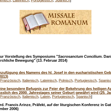
lienisch
,
Lateinisch
,
Portugiesisch
,
Spanisch
]
ur Vorstellung des Symposiums "
Sacrosanctum Concilium
. Dan
irchliche Bewegung" (13. Februar 2014)
nzufügung des Namens des hl. Josef in den eucharistischen Gebete
2013)
,
Französisch
,
Italienisch
,
Lateinisch
,
Polnisch
,
Portugiesisch
,
Spanis
eine besondere Befugnis zur Feier der Bekehrung des heiligen A
sslich des 2000. Jahrestages seiner Geburt gewährt wird (25. Ja
,
Französisch
,
Italienisch
,
Latein
,
Portugiesisch
,
Spanisch
]
. Francis Arinze, Präfekt, auf der liturgischen Konferenz in Gat
ember 2006)