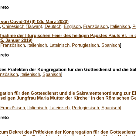
reto
t von Covid-19 (II) (25. März 2020)
,
Chinesisch (Taiwan)
,
Deutsch
,
Englisch
,
Französisch
,
Italienisch
,
P
fnahme der liturgischen Feier des heiligen Papstes Pauls VI. i
5. Januar 2019)
,
Französisch
,
Italienisch
,
Lateinisch
,
Portugiesisch
,
Spanisch
]
reto
es Präfekten der Kongregation für den Gottesdienst und die 
nzösisch
,
Italienisch
,
Spanisch
]
gation für den Gottesdienst und die Sakramentenordnung zur E
seligen Jungfrau Maria Mutter der Kirche“ in den Römischen Ge
,
Französisch
,
Italienisch
,
Lateinisch
,
Portugiesisch
,
Spanisch
]
reto
m Dekret des Präfekten der Kongregation für den Gottesdienst