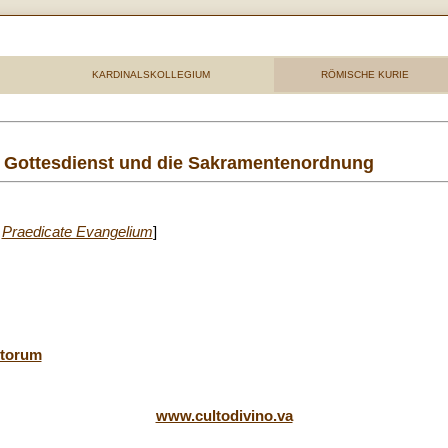
KARDINALSKOLLEGIUM
RÖMISCHE KURIE
en Gottesdienst und die Sakramentenordnung
n
Praedicate Evangelium
]
torum
www.cultodivino.va
_______________________________