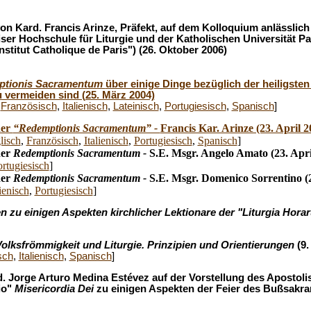
on Kard. Francis Arinze, Präfekt, auf dem Kolloquium anlässlic
ser Hochschule für Liturgie und der Katholischen Universität Par
nstitut Catholique de Paris") (26. Oktober 2006)
tionis Sacramentum
über einige Dinge bezüglich der heiligsten 
 vermeiden sind (25. März 2004)
,
Französisch
,
Italienisch
,
Lateinisch
,
Portugiesisch
,
Spanisch
]
der
“Redemptionis Sacramentum” -
Francis Kar. Arinze (23. April 2
lisch
,
Französisch
,
Italienisch
,
Portugiesisch
,
Spanisch
]
der
Redemptionis Sacramentum -
S.E. Msgr. Angelo Amato (23. Apri
rtugiesisch
]
der
Redemptionis Sacramentum -
S.E. Msgr. Domenico Sorrentino (2
lienisch
,
Portugiesisch
]
zu einigen Aspekten kirchlicher Lektionare der "Liturgia Hor
olksfrömmigkeit und Liturgie. Prinzipien und Orientierungen
(9.
sch
,
Italienisch
,
Spanisch
]
. Jorge Arturo Medina Estévez auf der Vorstellung des Apostoli
io"
Misericordia Dei
zu einigen Aspekten der Feier des Bußsakr