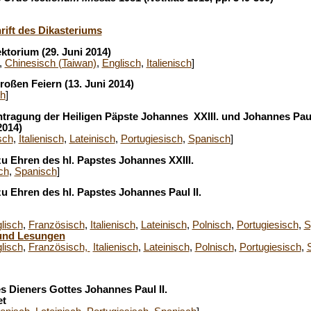
hrift des Dikasteriums
ktorium (29. Juni 2014)
,
Chinesisch (Taiwan)
,
Englisch
,
Italienisch
]
großen Feiern (13. Juni 2014)
h
]
ntragung der Heiligen Päpste Johannes XXIII. und Johannes Paul
2014)
sch
,
Italienisch
,
Lateinisch
,
Portugiesisch
,
Spanisch
]
zu Ehren des hl. Papstes Johannes XXIII.
ch
,
Spanisch
]
zu Ehren des hl. Papstes Johannes Paul II.
lisch
,
Französisch
,
Italienisch
,
Lateinisch
,
Polnisch
,
Portugiesisch
,
S
und Lesungen
lisch
,
Französisch,
Italienisch
,
Lateinisch
,
Polnisch
,
Portugiesisch
,
s Dieners Gottes Johannes Paul II.
et