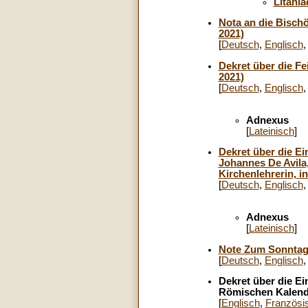
Litania
Nota an die Bisch
2021)
[
Deutsch
,
Englisch
Dekret über die Fe
2021)
[
Deutsch
,
Englisch
Adnexus
[
Lateinisch
]
Dekret über die Ei
Johannes De Avila,
Kirchenlehrerin, i
[
Deutsch
,
Englisch
Adnexus
[
Lateinisch
]
Note Zum Sonntag 
[
Deutsch
,
Englisch
Dekret über die E
Römischen Kalende
[
Englisch
,
Französi