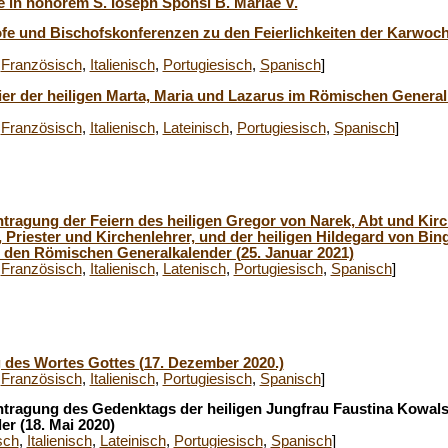
e in honorem S. Ioseph Sponsi B. Mariae V.
öfe und Bischofskonferenzen zu den Feierlichkeiten der Karwoch
,
Französisch
,
Italienisch
,
Portug
iesisch
,
Spanisch
]
ier der heiligen Marta, Maria und Lazarus im Römischen General
,
Französisch
,
Italienisch
,
Lateinisch
,
Portugiesisch
,
Spanisch
]
ntragung der Feiern des heiligen Gregor von Narek, Abt und Kirc
 Priester und Kirchenlehrer, und der heiligen Hildegard von Bi
n den Römischen Generalkalender (25. Januar 2021)
,
Französisch
,
Italienisch
,
Latenisch
,
Portugiesisch
,
Spanisch
]
des Wortes Gottes (17. Dezember 2020.)
,
Französisch
,
Italienisch
,
Portugiesisch
,
Spanisch
]
intragung des Gedenktags der heiligen Jungfrau Faustina Kowals
r (18. Mai 2020)
sch
,
Italienisch
,
Lateinisch
,
Portugiesisch
,
Spanisch
]