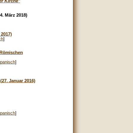
er Kirche"
4. März 2018)
 2017)
ch
]
m Römischen
panisch
]
(27. Januar 2016)
panisch
]