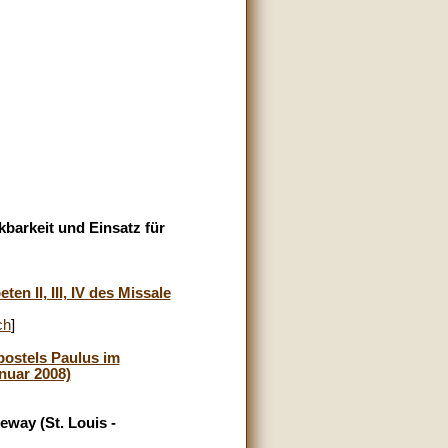
kbarkeit und Einsatz für
n II, III, IV des Missale
ch
]
postels Paulus im
nuar 2008)
eway (St. Louis -