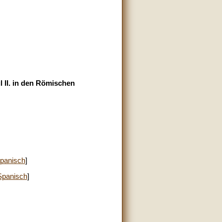
 II. in den Römischen
panisch
]
Spanisch
]