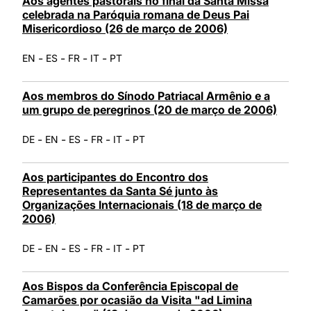
Aos agentes pastorais no final da Santa Missa
celebrada na Paróquia romana de Deus Pai
Misericordioso (26 de março de 2006)
-
-
-
-
EN
ES
FR
IT
PT
Aos membros do Sínodo Patriacal Armênio e a
um grupo de peregrinos (20 de março de 2006)
-
-
-
-
-
DE
EN
ES
FR
IT
PT
Aos participantes do Encontro dos
Representantes da Santa Sé junto às
Organizações Internacionais (18 de março de
2006)
-
-
-
-
-
DE
EN
ES
FR
IT
PT
Aos Bispos da Conferência Episcopal de
Camarões por ocasião da Visita "ad Limina