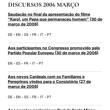
DISCURSOS 2006 MARÇO
LATINE
Saudação no final da apresentação do filme
"Karol, um Papa que permaneceu homem" (30 de
março de 2006)
-
-
-
-
-
DE
EN
ES
FR
IT
PT
Aos participantes no Congresso promovido pelo
Partido Popular Europeu (30 de março de 2006)
-
-
-
-
EN
ES
FR
IT
PT
Aos novos Cardeais com os Familiares e
Peregrinos vindos para o Consistório (27 de
março de 2006)
-
-
-
-
-
DE
EN
ES
FR
IT
PT