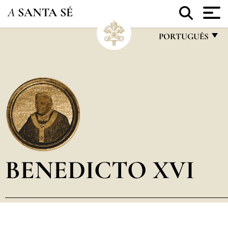
A
SANTA SÉ
PORTUGUÊS
FRANÇAIS
ENGLISH
ITALIANO
PORTUGUÊS
ESPAÑOL
DEUTSCH
BENEDICTO XVI
POLSKI
العربيّة
中文