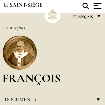
Le
SAINT-SIÈGE
FRANÇAIS
FRANÇAIS
LETTRES
2025
ENGLISH
ITALIANO
PORTUGUÊS
ESPAÑOL
DEUTSCH
FRANÇOIS
POLSKI
العربيّة
DOCUMENTS
中文
▸