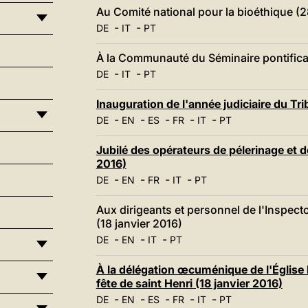
Au Comité national pour la bioéthique (2
-
-
DE
IT
PT
À la Communauté du Séminaire pontifica
-
-
DE
IT
PT
Inauguration de l'année judiciaire du Tr
-
-
-
-
-
DE
EN
ES
FR
IT
PT
Jubilé des opérateurs de pélerinage et d
2016)
-
-
-
-
DE
EN
FR
IT
PT
Aux dirigeants et personnel de l'Inspect
(18 janvier 2016)
-
-
-
DE
EN
IT
PT
À la délégation œcuménique de l'Église l
fête de saint Henri (18 janvier 2016)
-
-
-
-
-
DE
EN
ES
FR
IT
PT