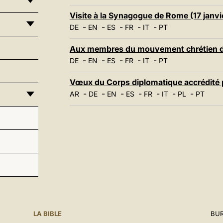
Visite à la Synagogue de Rome (17 janvi
-
-
-
-
-
DE
EN
ES
FR
IT
PT
Aux membres du mouvement chrétien des 
-
-
-
-
-
DE
EN
ES
FR
IT
PT
Vœux du Corps diplomatique accrédité pr
-
-
-
-
-
-
-
AR
DE
EN
ES
FR
IT
PL
PT
LA BIBLE
BUR