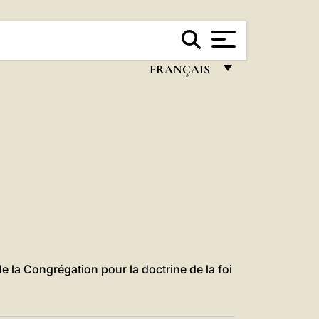
FRANÇAIS
FRANÇAIS
ENGLISH
ITALIANO
PORTUGUÊS
ESPAÑOL
DEUTSCH
POLSKI
e la Congrégation pour la doctrine de la foi
العربيّة