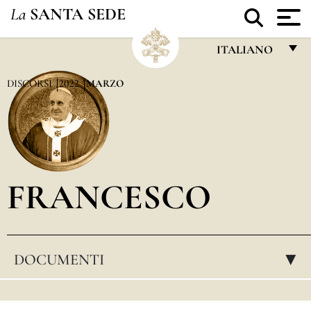
La
SANTA SEDE
ITALIANO
FRANÇAIS
DISCORSI
2022
MARZO
ENGLISH
ITALIANO
PORTUGUÊS
FRANCESCO
ESPAÑOL
DEUTSCH
POLSKI
DOCUMENTI
▸
العربيّة
中文