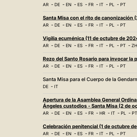
-
-
-
-
-
-
-
AR
DE
EN
ES
FR
IT
PL
PT
Santa Misa con el rito de canonización 
-
-
-
-
-
-
-
AR
DE
EN
ES
FR
IT
PL
PT
Vigilia ecuménica (11 de octubre de 202
-
-
-
-
-
-
-
-
AR
DE
EN
ES
FR
IT
PL
PT
ZH
Rezo del Santo Rosario para invocar la 
-
-
-
-
-
-
-
AR
DE
EN
ES
FR
IT
PL
PT
Santa Misa para el Cuerpo de la Gendarm
-
DE
IT
Apertura de la Asamblea General Ordinar
Ángeles custodios - Santa Misa (2 de o
-
-
-
-
-
-
-
-
AR
DE
EN
ES
FR
HR
IT
PL
P
Celebración penitencial (1 de octubre d
-
-
-
-
-
-
-
AR
DE
EN
ES
FR
IT
PL
PT