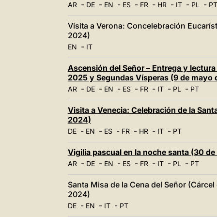
-
-
-
-
-
-
-
-
AR
DE
EN
ES
FR
HR
IT
PL
P
Visita a Verona: Concelebración Eucarís
2024)
-
EN
IT
Ascensión del Señor – Entrega y lectura 
2025 y Segundas Vísperas (9 de mayo 
-
-
-
-
-
-
-
AR
DE
EN
ES
FR
IT
PL
PT
Visita a Venecia: Celebración de la Sant
2024)
-
-
-
-
-
-
DE
EN
ES
FR
HR
IT
PT
Vigilia pascual en la noche santa (30 d
-
-
-
-
-
-
-
AR
DE
EN
ES
FR
IT
PL
PT
Santa Misa de la Cena del Señor (Cárcel
2024)
-
-
-
DE
EN
IT
PT