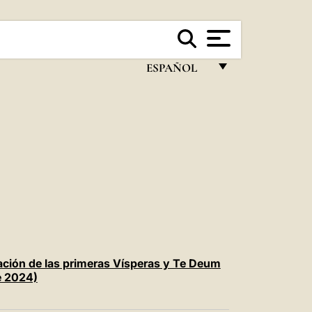
ESPAÑOL
FRANÇAIS
ENGLISH
ITALIANO
PORTUGUÊS
ESPAÑOL
DEUTSCH
POLSKI
ación de las primeras Vísperas y Te Deum
e 2024)
العربيّة