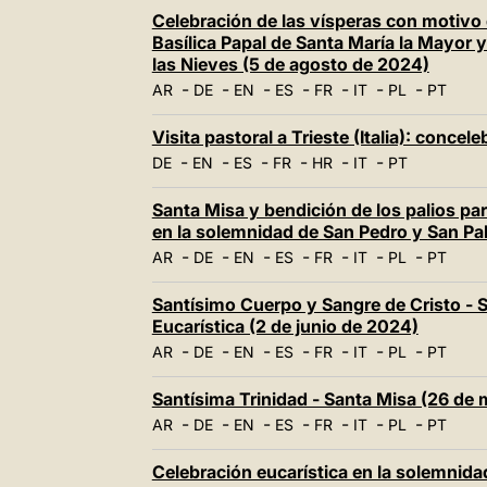
Celebración de las vísperas con motivo d
Basílica Papal de Santa María la Mayor 
las Nieves (5 de agosto de 2024)
-
-
-
-
-
-
-
AR
DE
EN
ES
FR
IT
PL
PT
Visita pastoral a Trieste (Italia): concel
-
-
-
-
-
-
DE
EN
ES
FR
HR
IT
PT
Santa Misa y bendición de los palios p
en la solemnidad de San Pedro y San Pa
-
-
-
-
-
-
-
AR
DE
EN
ES
FR
IT
PL
PT
Santísimo Cuerpo y Sangre de Cristo - 
Eucarística (2 de junio de 2024)
-
-
-
-
-
-
-
AR
DE
EN
ES
FR
IT
PL
PT
Santísima Trinidad - Santa Misa (26 de
-
-
-
-
-
-
-
AR
DE
EN
ES
FR
IT
PL
PT
Celebración eucarística en la solemnid