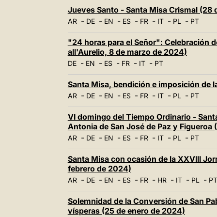
Jueves Santo - Santa Misa Crismal (28
-
-
-
-
-
-
-
AR
DE
EN
ES
FR
IT
PL
PT
"24 horas para el Señor": Celebración d
all'Aurelio, 8 de marzo de 2024)
-
-
-
-
-
DE
EN
ES
FR
IT
PT
Santa Misa, bendición e imposición de l
-
-
-
-
-
-
-
AR
DE
EN
ES
FR
IT
PL
PT
VI domingo del Tiempo Ordinario - Sant
Antonia de San José de Paz y Figueroa (
-
-
-
-
-
-
-
AR
DE
EN
ES
FR
IT
PL
PT
Santa Misa con ocasión de la XXVIII Jo
febrero de 2024)
-
-
-
-
-
-
-
-
AR
DE
EN
ES
FR
HR
IT
PL
P
Solemnidad de la Conversión de San Pab
vísperas (25 de enero de 2024)