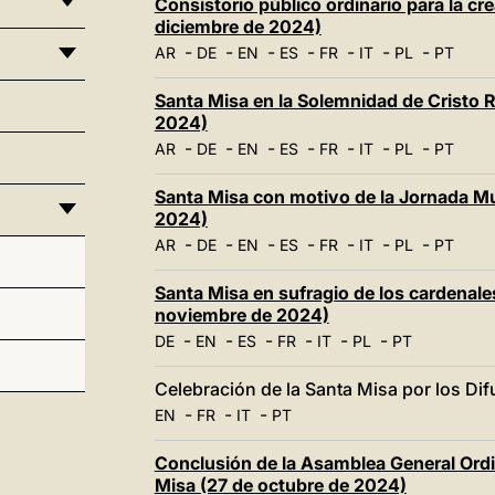
Consistorio público ordinario para la c
diciembre de 2024)
-
-
-
-
-
-
-
AR
DE
EN
ES
FR
IT
PL
PT
Santa Misa en la Solemnidad de Cristo 
2024)
-
-
-
-
-
-
-
AR
DE
EN
ES
FR
IT
PL
PT
Santa Misa con motivo de la Jornada Mu
2024)
-
-
-
-
-
-
-
AR
DE
EN
ES
FR
IT
PL
PT
Santa Misa en sufragio de los cardenales
noviembre de 2024)
-
-
-
-
-
-
DE
EN
ES
FR
IT
PL
PT
Celebración de la Santa Misa por los Di
-
-
-
EN
FR
IT
PT
Conclusión de la Asamblea General Ordin
Misa (27 de octubre de 2024)