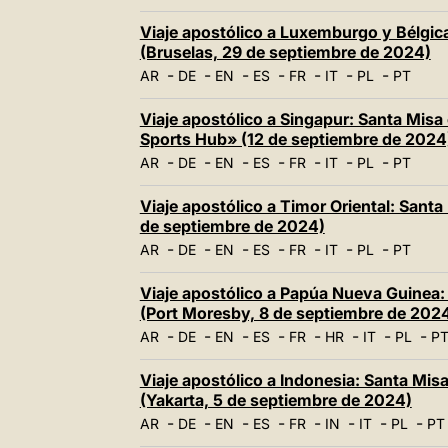
Viaje apostólico a Luxemburgo y Bélgica
(Bruselas, 29 de septiembre de 2024)
-
-
-
-
-
-
-
AR
DE
EN
ES
FR
IT
PL
PT
Viaje apostólico a Singapur: Santa Misa 
Sports Hub» (12 de septiembre de 2024
-
-
-
-
-
-
-
AR
DE
EN
ES
FR
IT
PL
PT
Viaje apostólico a Timor Oriental: Santa 
de septiembre de 2024)
-
-
-
-
-
-
-
AR
DE
EN
ES
FR
IT
PL
PT
Viaje apostólico a Papúa Nueva Guinea: 
(Port Moresby, 8 de septiembre de 202
-
-
-
-
-
-
-
-
AR
DE
EN
ES
FR
HR
IT
PL
P
Viaje apostólico a Indonesia: Santa Mis
(Yakarta, 5 de septiembre de 2024)
-
-
-
-
-
-
-
-
AR
DE
EN
ES
FR
IN
IT
PL
PT