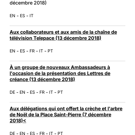
décembre 2018)
-
-
EN
ES
IT
Aux collaborateurs et aux amis de la chaîne de
télévision Telepace (13 décembre 2018)
-
-
-
-
EN
ES
FR
IT
PT
À un groupe de nouveaux Ambassadeurs à
l'occasion de la présentation des Lettres de
créance (13 décembre 2018)
-
-
-
-
-
DE
EN
ES
FR
IT
PT
Aux délégations qui ont offert la crèche et l'arbre
de Noël de la Place Saint-Pierre (7 décembre
2018)<
-
-
-
-
-
DE
EN
ES
FR
IT
PT