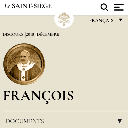
Le
SAINT-SIÈGE
FRANÇAIS
FRANÇAIS
DISCOURS
2018
DÉCEMBRE
ENGLISH
ITALIANO
PORTUGUÊS
ESPAÑOL
DEUTSCH
FRANÇOIS
POLSKI
العربيّة
DOCUMENTS
中文
▸