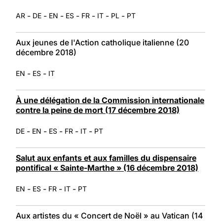
-
-
-
-
-
-
-
AR
DE
EN
ES
FR
IT
PL
PT
Aux jeunes de l'Action catholique italienne (20
décembre 2018)
-
-
EN
ES
IT
À une délégation de la Commission internationale
contre la peine de mort (17 décembre 2018)
-
-
-
-
-
DE
EN
ES
FR
IT
PT
Salut aux enfants et aux familles du dispensaire
pontifical « Sainte-Marthe » (16 décembre 2018)
-
-
-
-
EN
ES
FR
IT
PT
Aux artistes du « Concert de Noël » au Vatican (14