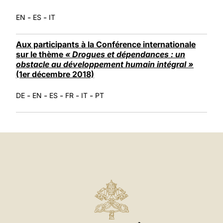
-
-
EN
ES
IT
Aux participants à la Conférence internationale
sur le thème
« Drogues et dépendances : un
obstacle au développement humain intégral »
(1er décembre 2018)
-
-
-
-
-
DE
EN
ES
FR
IT
PT