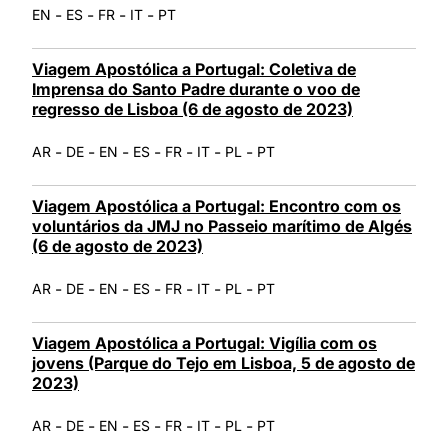
-
-
-
-
EN
ES
FR
IT
PT
Viagem Apostólica a Portugal: Coletiva de
Imprensa do Santo Padre durante o voo de
regresso de Lisboa (6 de agosto de 2023)
-
-
-
-
-
-
-
AR
DE
EN
ES
FR
IT
PL
PT
Viagem Apostólica a Portugal: Encontro com os
voluntários da JMJ no Passeio marítimo de Algés
(6 de agosto de 2023)
-
-
-
-
-
-
-
AR
DE
EN
ES
FR
IT
PL
PT
Viagem Apostólica a Portugal: Vigília com os
jovens (Parque do Tejo em Lisboa, 5 de agosto de
2023)
-
-
-
-
-
-
-
AR
DE
EN
ES
FR
IT
PL
PT