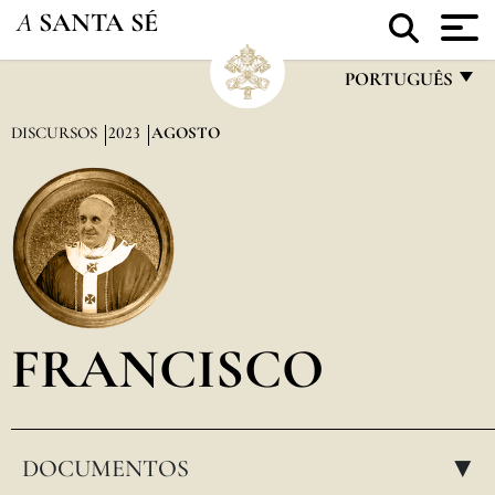
A
SANTA SÉ
PORTUGUÊS
FRANÇAIS
DISCURSOS
2023
AGOSTO
ENGLISH
ITALIANO
PORTUGUÊS
ESPAÑOL
DEUTSCH
FRANCISCO
POLSKI
العربيّة
DOCUMENTOS
中文
▸