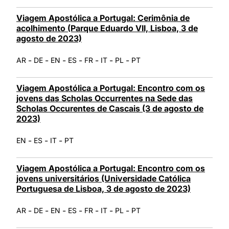
Viagem Apostólica a Portugal: Cerimônia de
acolhimento (Parque Eduardo VII, Lisboa, 3 de
agosto de 2023)
-
-
-
-
-
-
-
AR
DE
EN
ES
FR
IT
PL
PT
Viagem Apostólica a Portugal: Encontro com os
jovens das Scholas Occurrentes na Sede das
Scholas Occurentes de Cascais (3 de agosto de
2023)
-
-
-
EN
ES
IT
PT
Viagem Apostólica a Portugal: Encontro com os
jovens universitários (Universidade Católica
Portuguesa de Lisboa, 3 de agosto de 2023)
-
-
-
-
-
-
-
AR
DE
EN
ES
FR
IT
PL
PT