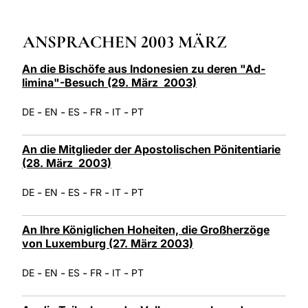
LATINE
ANSPRACHEN 2003 MÄRZ
An die Bischöfe aus Indonesien zu deren "Ad-
limina"-Besuch (29. März 2003)
-
-
-
-
-
DE
EN
ES
FR
IT
PT
An die Mitglieder der Apostolischen Pönitentiarie
(28. März 2003)
-
-
-
-
-
DE
EN
ES
FR
IT
PT
An Ihre Königlichen Hoheiten, die Großherzöge
von Luxemburg (27. März 2003)
-
-
-
-
-
DE
EN
ES
FR
IT
PT