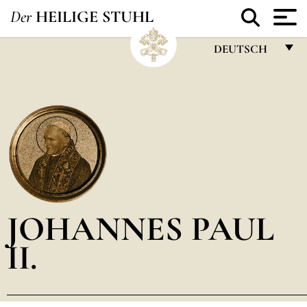
Der
HEILIGE STUHL
DEUTSCH
FRANÇAIS
ENGLISH
ITALIANO
PORTUGUÊS
ESPAÑOL
DEUTSCH
JOHANNES PAUL
POLSKI
II.
العربيّة
中文