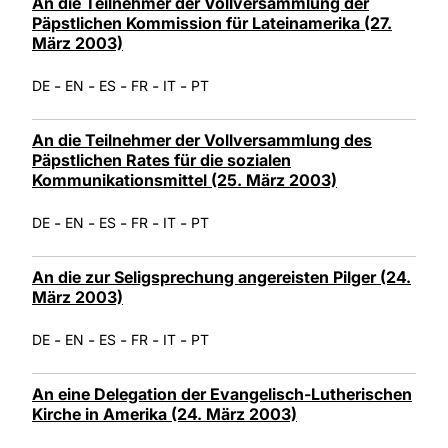
An die Teilnehmer der Vollversammlung der
Päpstlichen Kommission für Lateinamerika (27.
März 2003)
-
-
-
-
-
DE
EN
ES
FR
IT
PT
An die Teilnehmer der Vollversammlung des
Päpstlichen Rates für die sozialen
Kommunikationsmittel (25. März 2003)
-
-
-
-
-
DE
EN
ES
FR
IT
PT
An die zur Seligsprechung angereisten Pilger (24.
März 2003)
-
-
-
-
-
DE
EN
ES
FR
IT
PT
An eine Delegation der Evangelisch-Lutherischen
Kirche in Amerika (24. März 2003)