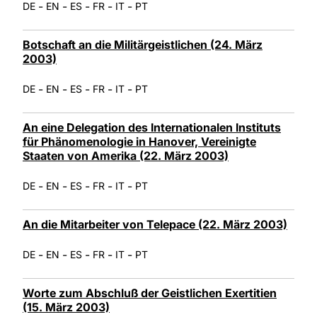
-
-
-
-
-
DE
EN
ES
FR
IT
PT
Botschaft an die Militärgeistlichen (24. März
2003)
-
-
-
-
-
DE
EN
ES
FR
IT
PT
An eine Delegation des Internationalen Instituts
für Phänomenologie in Hanover, Vereinigte
Staaten von Amerika (22. März 2003)
-
-
-
-
-
DE
EN
ES
FR
IT
PT
An die Mitarbeiter von Telepace (22. März 2003)
-
-
-
-
-
DE
EN
ES
FR
IT
PT
Worte zum Abschluß der Geistlichen Exertitien
(15. März 2003)