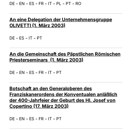
-
-
-
-
-
-
-
DE
EN
ES
FR
IT
PL
PT
RO
An eine Delegation der Unternehmensgruppe
OLIVETTI (1. März 2003)
-
-
-
DE
ES
IT
PT
An die Gemeinschaft des Päpstlichen Römischen
Priesterseminars (1. März 2003)
-
-
-
-
-
DE
EN
ES
FR
IT
PT
Botschaft an den Generaloberen des
Franziskanerordens der Konventualen anläßlich
der 400-Jahrfeier der Geburt des Hl. Josef von
Copertino (17. März 2003)
-
-
-
-
-
DE
EN
ES
FR
IT
PT