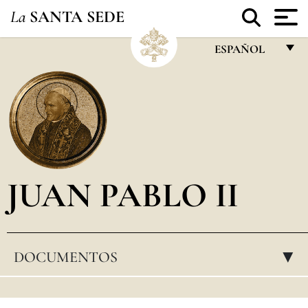
La
SANTA SEDE
ESPAÑOL
FRANÇAIS
ENGLISH
ITALIANO
PORTUGUÊS
JUAN PABLO II
ESPAÑOL
DEUTSCH
POLSKI
DOCUMENTOS
▸
العربيّة
中文