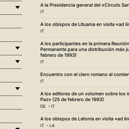
A la Presidencia general del «Círculo Sa
IT
A los obispos de Lituania en visita «ad 
IT
A los participantes en la primera Reunión
Permanente para una distribución más j
febrero de 1993)
IT
Encuentro con el clero romano al comie
IT
A los editores de un volumen sobre los 
Paz» (25 de febrero de 1993)
-
DE
IT
A los obispos de Letonia en visita «ad 
-
IT
LA