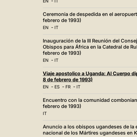
-
EN
IT
Ceremonia de despedida en el aeropuert
febrero de 1993)
-
EN
IT
Inauguración de la III Reunión del Consej
Obispos para África en la Catedral de R
febrero de 1993)
-
EN
IT
Viaje apostolico a Uganda: Al Cuerpo d
8 de febrero de 1993)
-
-
-
EN
ES
FR
IT
Encuentro con la comunidad combonian
febrero de 1993)
IT
Anuncio a los obispos ugandeses de la e
nacional de los Mártires ugandeses en 