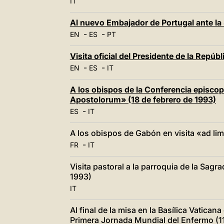
IT
Al nuevo Embajador de Portugal ante la
-
-
EN
ES
PT
Visita oficial del Presidente de la Repúb
-
-
EN
ES
IT
A los obispos de la Conferencia episcopa
Apostolorum» (18 de febrero de 1993)
-
ES
IT
A los obispos de Gabón en visita «ad li
-
FR
IT
Visita pastoral a la parroquia de la Sagr
1993)
IT
Al final de la misa en la Basílica Vatican
Primera Jornada Mundial del Enfermo (11