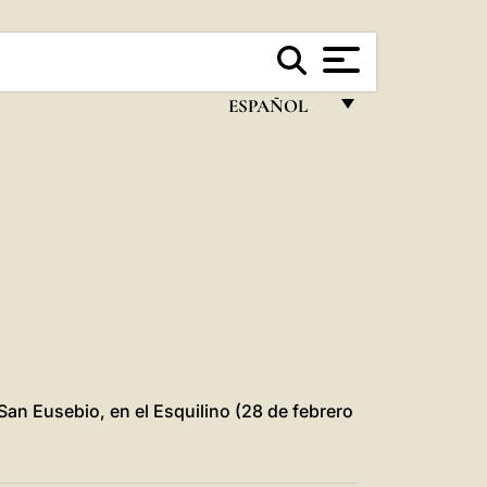
ESPAÑOL
FRANÇAIS
ENGLISH
ITALIANO
PORTUGUÊS
ESPAÑOL
DEUTSCH
POLSKI
 San Eusebio, en el Esquilino (28 de febrero
العربيّة