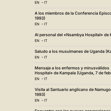
-
EN
IT
A los miembros de la Conferencia Episc
1993)
-
EN
IT
Al personal del «Nsambya Hospital» de 
-
EN
IT
Saludo a los musulmanes de Uganda (Ka
-
EN
IT
Mensaje a los enfermos y minusválidos 
Hospital» de Kampala (Uganda, 7 de feb
-
EN
IT
Visita al Santuario anglicano de Namug
1993)
-
EN
IT