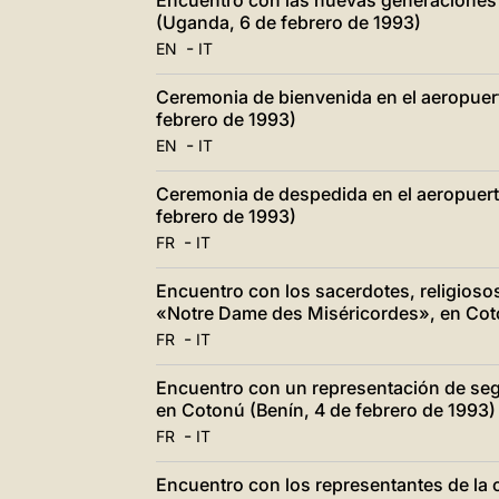
Encuentro con las nuevas generaciones
(Uganda, 6 de febrero de 1993)
-
EN
IT
Ceremonia de bienvenida en el aeropuer
febrero de 1993)
-
EN
IT
Ceremonia de despedida en el aeropuerto
febrero de 1993)
-
FR
IT
Encuentro con los sacerdotes, religiosos
«Notre Dame des Miséricordes», en Coto
-
FR
IT
Encuentro con un representación de seg
en Cotonú (Benín, 4 de febrero de 1993)
-
FR
IT
Encuentro con los representantes de l