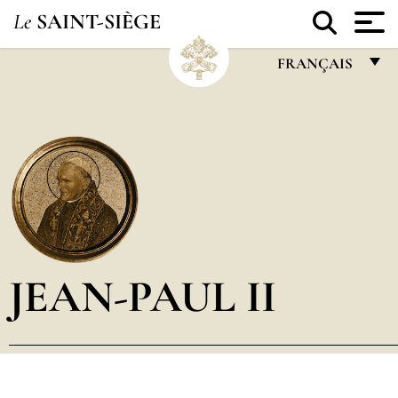
Le
SAINT-SIÈGE
FRANÇAIS
FRANÇAIS
ENGLISH
ITALIANO
PORTUGUÊS
ESPAÑOL
DEUTSCH
JEAN-PAUL II
POLSKI
العربيّة
中文