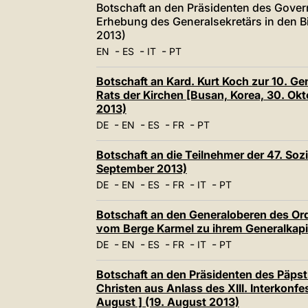
Botschaft an den Präsidenten des Govern
Erhebung des Generalsekretärs in den Bi
2013)
-
-
-
EN
ES
IT
PT
Botschaft an Kard. Kurt Koch zur 10.
Rats der Kirchen [Busan, Korea, 30. Ok
2013)
-
-
-
-
DE
EN
ES
FR
PT
Botschaft an die Teilnehmer der 47. Sozi
September 2013)
-
-
-
-
-
DE
EN
ES
FR
IT
PT
Botschaft an den Generaloberen des Ord
vom Berge Karmel zu ihrem Generalkapi
-
-
-
-
-
DE
EN
ES
FR
IT
PT
Botschaft an den Präsidenten des Päpstl
Christen aus Anlass des XIII. Interkon
August ] (19. August 2013)