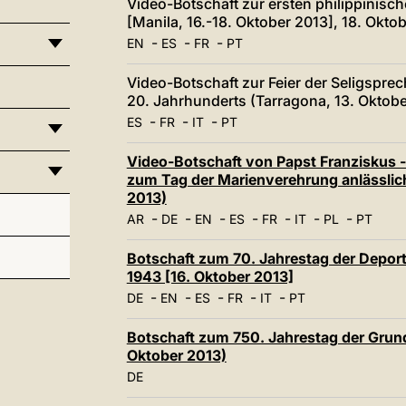
Video-Botschaft zur ersten philippinisc
[Manila, 16.-18. Oktober 2013], 18. Okto
-
-
-
EN
ES
FR
PT
Video-Botschaft zur Feier der Seligspr
20. Jahrhunderts (Tarragona, 13. Oktobe
-
-
-
ES
FR
IT
PT
Video-Botschaft von Papst Franziskus 
zum Tag der Marienverehrung anlässlich
2013)
-
-
-
-
-
-
-
AR
DE
EN
ES
FR
IT
PL
PT
Botschaft zum 70. Jahrestag der Depor
1943 [16. Oktober 2013]
-
-
-
-
-
DE
EN
ES
FR
IT
PT
Botschaft zum 750. Jahrestag der Grun
Oktober 2013)
DE