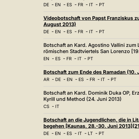
-
-
-
-
-
DE
EN
ES
FR
IT
PT
Videobotschaft von Papst Franziskus zum
August 2013)
-
-
-
-
-
DE
EN
ES
FR
IT
PT
Botschaft an Kard. Agostino Vallini zu
römischen Stadtviertels San Lorenzo [19. 
-
-
-
-
EN
ES
FR
IT
PT
Botschaft zum Ende des Ramadan (10. J
-
-
-
-
-
-
AR
DE
EN
ES
FR
IT
PT
Botschaft an Kard. Dominik Duka OP, Er
Kyrill und Method (24. Juni 2013)
-
CS
IT
Botschaft an die Jugendlichen, die in 
begehen [Kaunas, 28.-30. Juni 2013](21
-
-
-
-
-
DE
EN
ES
IT
LT
PT