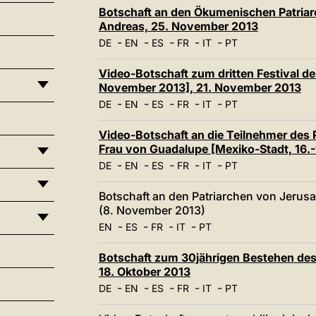
Botschaft an den Ökumenischen Patriarc
Andreas, 25. November 2013
-
-
-
-
-
DE
EN
ES
FR
IT
PT
Video-Botschaft zum dritten Festival der
November 2013], 21. November 2013
-
-
-
-
-
DE
EN
ES
FR
IT
PT
Video-Botschaft an die Teilnehmer des P
Frau von Guadalupe [Mexiko-Stadt, 16.
-
-
-
-
-
DE
EN
ES
FR
IT
PT
Botschaft an den Patriarchen von Jerusal
(8. November 2013)
-
-
-
-
EN
ES
FR
IT
PT
Botschaft zum 30jährigen Bestehen de
18. Oktober 2013
-
-
-
-
-
DE
EN
ES
FR
IT
PT