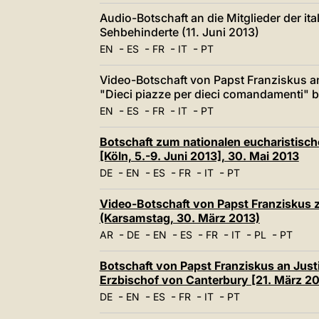
Audio-Botschaft an die Mitglieder der it
Sehbehinderte (11. Juni 2013)
-
-
-
-
EN
ES
FR
IT
PT
Video-Botschaft von Papst Franziskus an 
"Dieci piazze per dieci comandamenti" be
-
-
-
-
EN
ES
FR
IT
PT
Botschaft zum nationalen eucharistisch
[Köln, 5.-9. Juni 2013], 30. Mai 2013
-
-
-
-
-
DE
EN
ES
FR
IT
PT
Video-Botschaft von Papst Franziskus z
(Karsamstag, 30. März 2013)
-
-
-
-
-
-
-
AR
DE
EN
ES
FR
IT
PL
PT
Botschaft von Papst Franziskus an Just
Erzbischof von Canterbury [21. März 20
-
-
-
-
-
DE
EN
ES
FR
IT
PT