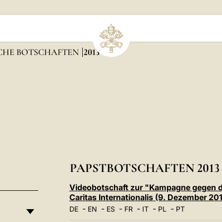
ICHE BOTSCHAFTEN
2013
PAPSTBOTSCHAFTEN 2013
Videobotschaft zur "Kampagne gegen den
Caritas Internationalis (9. Dezember 20
-
-
-
-
-
-
DE
EN
ES
FR
IT
PL
PT