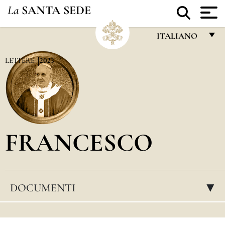
La
SANTA SEDE
ITALIANO
FRANÇAIS
LETTERE
2023
ENGLISH
ITALIANO
PORTUGUÊS
FRANCESCO
ESPAÑOL
DEUTSCH
POLSKI
DOCUMENTI
▸
العربيّة
中文