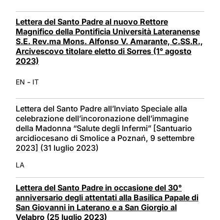
Lettera del Santo Padre al nuovo Rettore
Magnifico della Pontificia Università Lateranense
S.E. Rev.ma Mons. Alfonso V. Amarante, C.SS.R.,
Arcivescovo titolare eletto di Sorres (1° agosto
2023)
-
EN
IT
Lettera del Santo Padre all’Inviato Speciale alla
celebrazione dell’incoronazione dell’immagine
della Madonna “Salute degli Infermi” [Santuario
arcidiocesano di Smolice a Poznań, 9 settembre
2023] (31 luglio 2023)
LA
Lettera del Santo Padre in occasione del 30°
anniversario degli attentati alla Basilica Papale di
San Giovanni in Laterano e a San Giorgio al
Velabro (25 luglio 2023)