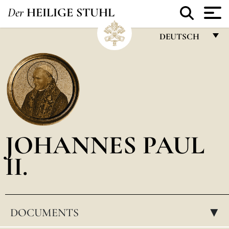
Der
HEILIGE STUHL
DEUTSCH
FRANÇAIS
ENGLISH
ITALIANO
PORTUGUÊS
JOHANNES PAUL
ESPAÑOL
II.
DEUTSCH
POLSKI
العربيّة
DOCUMENTS
▸
中文