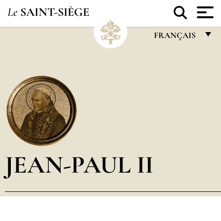
Le
SAINT-SIÈGE
FRANÇAIS
FRANÇAIS
ENGLISH
ITALIANO
PORTUGUÊS
ESPAÑOL
DEUTSCH
JEAN-PAUL II
POLSKI
العربيّة
中文