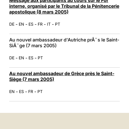
Message aux participants au cours sur le For
interne, organisé par le Tribunal de la Pénitencerie
apostolique (8 mars 2005)
-
-
-
-
-
DE
EN
ES
FR
IT
PT
Au nouvel ambassadeur d'Autriche prÃ¨s le Saint-
SiÃ¨ge (7 mars 2005)
-
-
-
DE
EN
ES
PT
Au nouvel ambassadeur de Grèce près le Saint-
Siège (7 mars 2005)
-
-
-
EN
ES
FR
PT