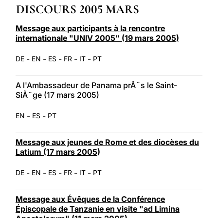
DISCOURS 2005 MARS
LATINE
Message aux participants à la rencontre
internationale "UNIV 2005" (19 mars 2005)
-
-
-
-
-
DE
EN
ES
FR
IT
PT
A l'Ambassadeur de Panama prÃ¨s le Saint-
SiÃ¨ge (17 mars 2005)
-
-
EN
ES
PT
Message aux jeunes de Rome et des diocèses du
Latium (17 mars 2005)
-
-
-
-
-
DE
EN
ES
FR
IT
PT
Message aux Évêques de la Conférence
Épiscopale de Tanzanie en visite "ad Limina