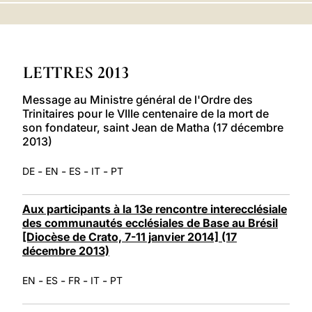
LATINE
LETTRES 2013
Message au Ministre général de l'Ordre des
Trinitaires pour le VIIIe centenaire de la mort de
son fondateur, saint Jean de Matha (17 décembre
2013)
-
-
-
-
DE
EN
ES
IT
PT
Aux participants à la 13e rencontre interecclésiale
des communautés ecclésiales de Base au Brésil
[Diocèse de Crato, 7-11 janvier 2014] (17
décembre 2013)
-
-
-
-
EN
ES
FR
IT
PT