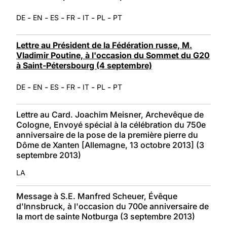
-
-
-
-
-
-
DE
EN
ES
FR
IT
PL
PT
Lettre au Président de la Fédération russe, M.
Vladimir Poutine, à l'occasion du Sommet du G20
à Saint-Pétersbourg (4 septembre)
-
-
-
-
-
-
DE
EN
ES
FR
IT
PL
PT
Lettre au Card. Joachim Meisner, Archevêque de
Cologne, Envoyé spécial à la célébration du 750e
anniversaire de la pose de la première pierre du
Dôme de Xanten [Allemagne, 13 octobre 2013] (3
septembre 2013)
LA
Message à S.E. Manfred Scheuer, Évêque
d'Innsbruck, à l'occasion du 700e anniversaire de
la mort de sainte Notburga (3 septembre 2013)