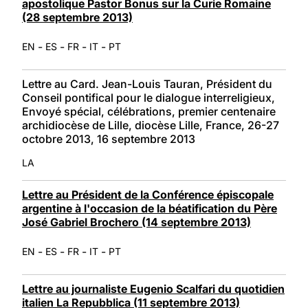
apostolique Pastor Bonus sur la Curie Romaine
(28 septembre 2013)
-
-
-
-
EN
ES
FR
IT
PT
Lettre au Card. Jean-Louis Tauran, Président du
Conseil pontifical pour le dialogue interreligieux,
Envoyé spécial, célébrations, premier centenaire
archidiocèse de Lille, diocèse Lille, France, 26-27
octobre 2013, 16 septembre 2013
LA
Lettre au Président de la Conférence épiscopale
argentine à l'occasion de la béatification du Père
José Gabriel Brochero (14 septembre 2013)
-
-
-
-
EN
ES
FR
IT
PT
Lettre au journaliste Eugenio Scalfari du quotidien
italien La Repubblica (11 septembre 2013)