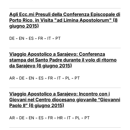
Agli Ecc.mi Presuli della Conferenza Episcopale di
Porto Rico, in Visita "ad Limina Apostolorum" (8
giugno 2015)
-
-
-
-
-
DE
EN
ES
FR
IT
PT
Viaggio Apostolico a Sarajevo: Conferenza
stampa del Santo Padre durante il volo di ritorno
da Sarajevo (6 giugno 2015)
-
-
-
-
-
-
-
AR
DE
EN
ES
FR
IT
PL
PT
Viaggio Apostolico a Sarajevo: Incontro con i
Giovani nel Centro diocesano giovanile “Giovanni
Paolo II” (6 giugno 2015)
-
-
-
-
-
-
-
-
AR
DE
EN
ES
FR
HR
IT
PL
PT