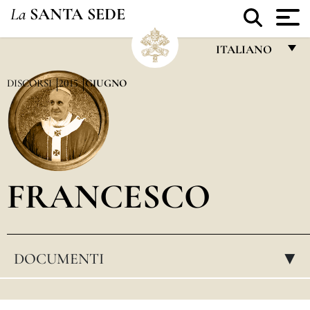
La
SANTA SEDE
ITALIANO
FRANÇAIS
DISCORSI
2015
GIUGNO
ENGLISH
ITALIANO
PORTUGUÊS
FRANCESCO
ESPAÑOL
DEUTSCH
POLSKI
DOCUMENTI
▸
العربيّة
中文