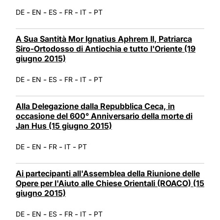
-
-
-
-
-
DE
EN
ES
FR
IT
PT
A Sua Santità Mor Ignatius Aphrem II, Patriarca
Siro-Ortodosso di Antiochia e tutto l'Oriente (19
giugno 2015)
-
-
-
-
-
DE
EN
ES
FR
IT
PT
Alla Delegazione dalla Repubblica Ceca, in
occasione del 600° Anniversario della morte di
Jan Hus (15 giugno 2015)
-
-
-
-
DE
EN
FR
IT
PT
Ai partecipanti all'Assemblea della Riunione delle
Opere per l'Aiuto alle Chiese Orientali (ROACO) (15
giugno 2015)
-
-
-
-
-
DE
EN
ES
FR
IT
PT