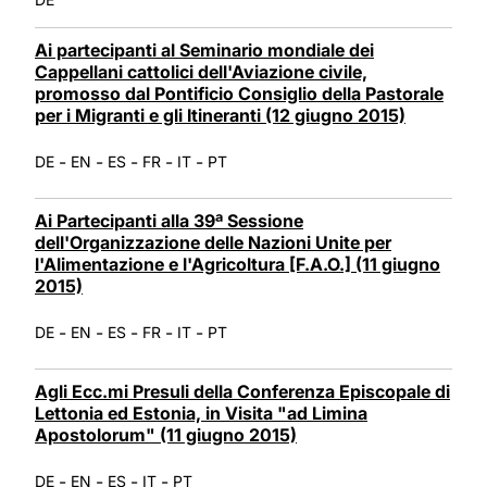
Ai partecipanti al Seminario mondiale dei
Cappellani cattolici dell'Aviazione civile,
promosso dal Pontificio Consiglio della Pastorale
per i Migranti e gli Itineranti (12 giugno 2015)
-
-
-
-
-
DE
EN
ES
FR
IT
PT
Ai Partecipanti alla 39ª Sessione
dell'Organizzazione delle Nazioni Unite per
l'Alimentazione e l'Agricoltura [F.A.O.] (11 giugno
2015)
-
-
-
-
-
DE
EN
ES
FR
IT
PT
Agli Ecc.mi Presuli della Conferenza Episcopale di
Lettonia ed Estonia, in Visita "ad Limina
Apostolorum" (11 giugno 2015)
-
-
-
-
DE
EN
ES
IT
PT