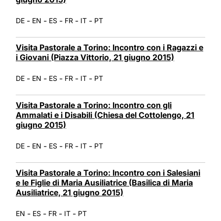
-
-
-
-
-
DE
EN
ES
FR
IT
PT
Visita Pastorale a Torino: Incontro con i Ragazzi e
i Giovani (Piazza Vittorio, 21 giugno 2015)
-
-
-
-
-
DE
EN
ES
FR
IT
PT
Visita Pastorale a Torino: Incontro con gli
Ammalati e i Disabili (Chiesa del Cottolengo, 21
giugno 2015)
-
-
-
-
-
DE
EN
ES
FR
IT
PT
Visita Pastorale a Torino: Incontro con i Salesiani
e le Figlie di Maria Ausiliatrice (Basilica di Maria
Ausiliatrice, 21 giugno 2015)
-
-
-
-
EN
ES
FR
IT
PT