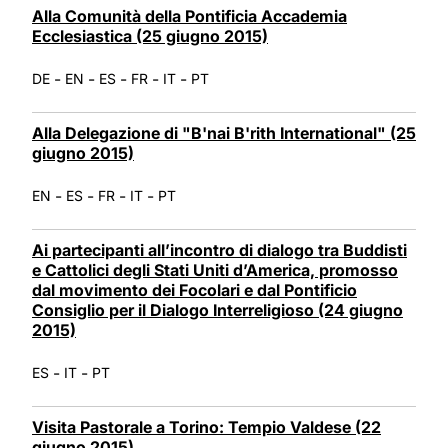
Alla Comunità della Pontificia Accademia
Ecclesiastica (25 giugno 2015)
-
-
-
-
-
DE
EN
ES
FR
IT
PT
Alla Delegazione di "B'nai B'rith International" (25
giugno 2015)
-
-
-
-
EN
ES
FR
IT
PT
Ai partecipanti all’incontro di dialogo tra Buddisti
e Cattolici degli Stati Uniti d’America, promosso
dal movimento dei Focolari e dal Pontificio
Consiglio per il Dialogo Interreligioso (24 giugno
2015)
-
-
ES
IT
PT
Visita Pastorale a Torino: Tempio Valdese (22
giugno 2015)