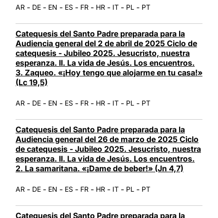
-
-
-
-
-
-
-
-
AR
DE
EN
ES
FR
HR
IT
PL
PT
Catequesis del Santo Padre preparada para la
Audiencia general del 2 de abril de 2025 Ciclo de
catequesis - Jubileo 2025. Jesucristo, nuestra
esperanza. II. La vida de Jesús. Los encuentros.
3. Zaqueo. «¡Hoy tengo que alojarme en tu casa!»
(Lc 19,5)
-
-
-
-
-
-
-
-
AR
DE
EN
ES
FR
HR
IT
PL
PT
Catequesis del Santo Padre preparada para la
Audiencia general del 26 de marzo de 2025 Ciclo
de catequesis - Jubileo 2025. Jesucristo, nuestra
esperanza. II. La vida de Jesús. Los encuentros.
2. La samaritana. «¡Dame de beber!» (Jn 4,7)
-
-
-
-
-
-
-
-
AR
DE
EN
ES
FR
HR
IT
PL
PT
Catequesis del Santo Padre preparada para la