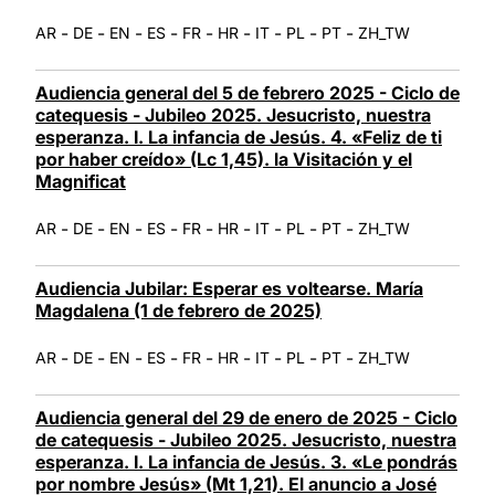
-
-
-
-
-
-
-
-
-
AR
DE
EN
ES
FR
HR
IT
PL
PT
ZH_TW
Audiencia general del 5 de febrero 2025 - Ciclo de
catequesis - Jubileo 2025. Jesucristo, nuestra
esperanza. I. La infancia de Jesús. 4. «Feliz de ti
por haber creído» (Lc 1,45). la Visitación y el
Magnificat
-
-
-
-
-
-
-
-
-
AR
DE
EN
ES
FR
HR
IT
PL
PT
ZH_TW
Audiencia Jubilar: Esperar es voltearse. María
Magdalena (1 de febrero de 2025)
-
-
-
-
-
-
-
-
-
AR
DE
EN
ES
FR
HR
IT
PL
PT
ZH_TW
Audiencia general del 29 de enero de 2025 - Ciclo
de catequesis - Jubileo 2025. Jesucristo, nuestra
esperanza. I. La infancia de Jesús. 3. «Le pondrás
por nombre Jesús» (Mt 1,21). El anuncio a José