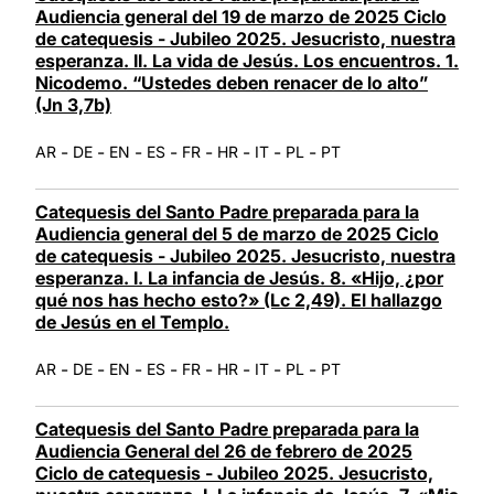
Audiencia general del 19 de marzo de 2025 Ciclo
de catequesis - Jubileo 2025. Jesucristo, nuestra
esperanza. II. La vida de Jesús. Los encuentros. 1.
Nicodemo. “Ustedes deben renacer de lo alto”
(Jn 3,7b)
-
-
-
-
-
-
-
-
AR
DE
EN
ES
FR
HR
IT
PL
PT
Catequesis del Santo Padre preparada para la
Audiencia general del 5 de marzo de 2025 Ciclo
de catequesis - Jubileo 2025. Jesucristo, nuestra
esperanza. I. La infancia de Jesús. 8. «Hijo, ¿por
qué nos has hecho esto?» (Lc 2,49). El hallazgo
de Jesús en el Templo.
-
-
-
-
-
-
-
-
AR
DE
EN
ES
FR
HR
IT
PL
PT
Catequesis del Santo Padre preparada para la
Audiencia General del 26 de febrero de 2025
Ciclo de catequesis - Jubileo 2025. Jesucristo,