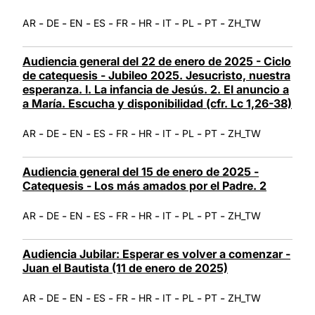
-
-
-
-
-
-
-
-
-
AR
DE
EN
ES
FR
HR
IT
PL
PT
ZH_TW
Audiencia general del 22 de enero de 2025 - Ciclo
de catequesis - Jubileo 2025. Jesucristo, nuestra
esperanza. I. La infancia de Jesús. 2. El anuncio a
a María. Escucha y disponibilidad (cfr. Lc 1,26-38)
-
-
-
-
-
-
-
-
-
AR
DE
EN
ES
FR
HR
IT
PL
PT
ZH_TW
Audiencia general del 15 de enero de 2025 -
Catequesis - Los más amados por el Padre. 2
-
-
-
-
-
-
-
-
-
AR
DE
EN
ES
FR
HR
IT
PL
PT
ZH_TW
Audiencia Jubilar: Esperar es volver a comenzar -
Juan el Bautista (11 de enero de 2025)
-
-
-
-
-
-
-
-
-
AR
DE
EN
ES
FR
HR
IT
PL
PT
ZH_TW