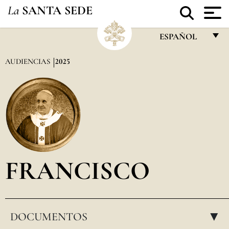
La
SANTA SEDE
ESPAÑOL
FRANÇAIS
AUDIENCIAS
2025
ENGLISH
ITALIANO
PORTUGUÊS
ESPAÑOL
DEUTSCH
FRANCISCO
POLSKI
العربيّة
DOCUMENTOS
中文
▸