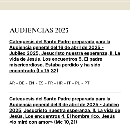
LATINE
AUDIENCIAS 2025
Catequesis del Santo Padre preparada para la
Audiencia general del 16 de abril de 2025 -
Jubileo 2025, Jesucristo nuestra esperanza, II. La
vida de Jesús. Los encuentros 5. El padre
misericordioso. Estaba perdido y ha sido
encontrado (Lc 15,32)
-
-
-
-
-
-
-
-
AR
DE
EN
ES
FR
HR
IT
PL
PT
Catequesis del Santo Padre preparada para la
Audiencia general del 9 de abril de 2025 - Jubileo
2025, Jesucristo nuestra esperanza, II. La vida de
Jesús, Los encuentros 4. El hombre rico. Jesús
«lo miró con amor» (Mc 10,21)