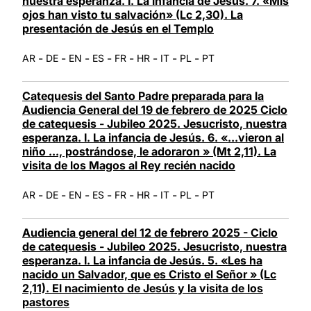
nuestra esperanza. I. La infancia de Jesús. 7. «Mis
ojos han visto tu salvación» (Lc 2,30). La
presentación de Jesús en el Templo
-
-
-
-
-
-
-
-
AR
DE
EN
ES
FR
HR
IT
PL
PT
Catequesis del Santo Padre preparada para la
Audiencia General del 19 de febrero de 2025 Ciclo
de catequesis - Jubileo 2025. Jesucristo, nuestra
esperanza. I. La infancia de Jesús. 6. «...vieron al
niño ..., postrándose, le adoraron » (Mt 2,11). La
visita de los Magos al Rey recién nacido
-
-
-
-
-
-
-
-
AR
DE
EN
ES
FR
HR
IT
PL
PT
Audiencia general del 12 de febrero 2025 - Ciclo
de catequesis - Jubileo 2025. Jesucristo, nuestra
esperanza. I. La infancia de Jesús. 5. «Les ha
nacido un Salvador, que es Cristo el Señor » (Lc
2,11). El nacimiento de Jesús y la visita de los
pastores