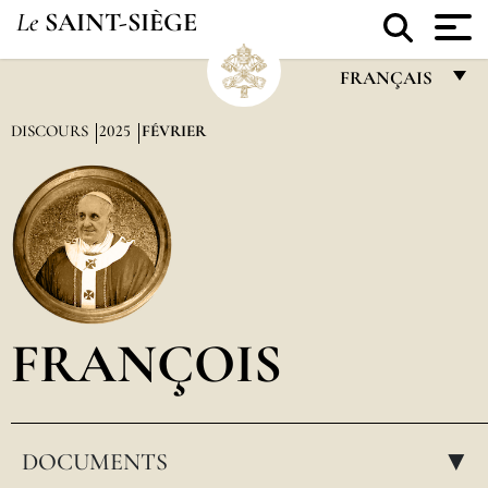
Le
SAINT-SIÈGE
FRANÇAIS
FRANÇAIS
DISCOURS
2025
FÉVRIER
ENGLISH
ITALIANO
PORTUGUÊS
ESPAÑOL
DEUTSCH
FRANÇOIS
POLSKI
العربيّة
DOCUMENTS
中文
▸