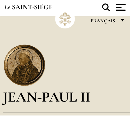
Le
SAINT-SIÈGE
FRANÇAIS
FRANÇAIS
ENGLISH
ITALIANO
PORTUGUÊS
ESPAÑOL
DEUTSCH
JEAN-PAUL II
POLSKI
العربيّة
中文