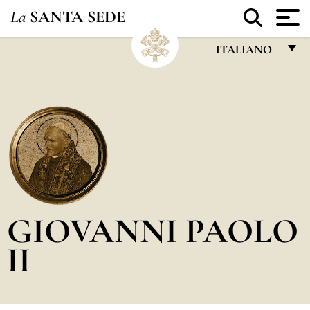
La
SANTA SEDE
ITALIANO
FRANÇAIS
ENGLISH
ITALIANO
PORTUGUÊS
ESPAÑOL
DEUTSCH
GIOVANNI PAOLO
POLSKI
II
العربيّة
中文