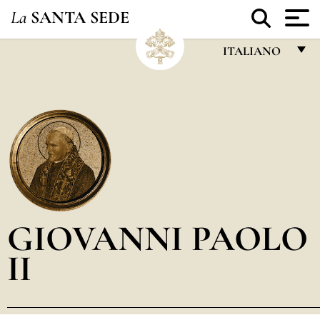
La
SANTA SEDE
ITALIANO
FRANÇAIS
ENGLISH
ITALIANO
PORTUGUÊS
ESPAÑOL
DEUTSCH
GIOVANNI PAOLO
POLSKI
II
العربيّة
中文